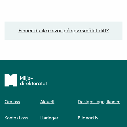
Finner du ikke svar på spørsmålet ditt?
Ditt spørsmål*
Tilbake
til
Om oss
Aktuelt
Design: Logo, ikoner
forsiden
Spør oss
Kontakt oss
Høringer
Bildearkiv