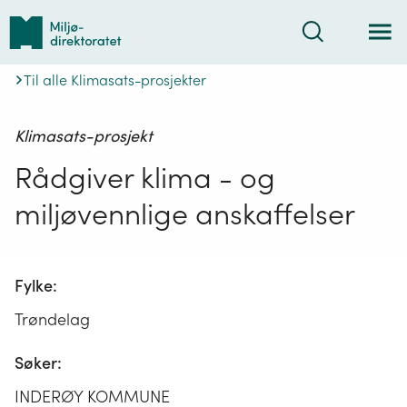
Tilbake
Søk
til
forsiden
Til alle Klimasats-prosjekter
Klimasats-prosjekt
Rådgiver klima - og
miljøvennlige anskaffelser
Fylke:
Trøndelag
Søker:
INDERØY KOMMUNE