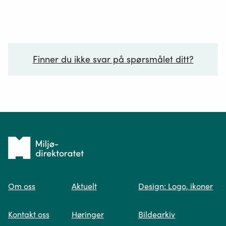
Finner du ikke svar på spørsmålet ditt?
Ditt spørsmål*
Tilbake
til
Om oss
Aktuelt
Design: Logo, ikoner
forsiden
Spør oss
Kontakt oss
Høringer
Bildearkiv