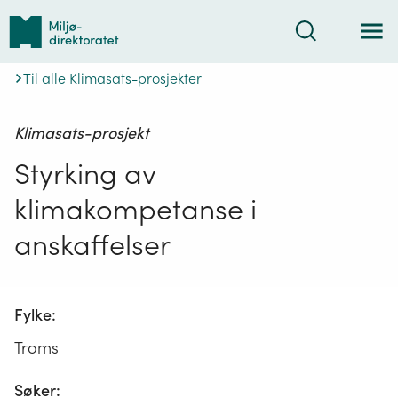
Tilbake
Søk
til
forsiden
Til alle Klimasats-prosjekter
Klimasats-prosjekt
Styrking av
klimakompetanse i
anskaffelser
Fylke:
Troms
Søker: