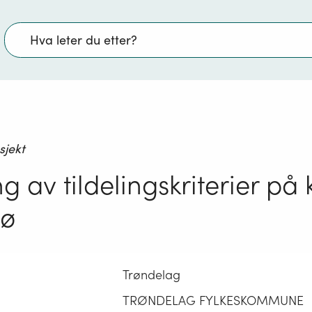
Søk
sjekt
ng av tildelingskriterier på
jø
Trøndelag
TRØNDELAG FYLKESKOMMUNE