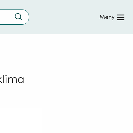
Trykk
Meny
for
å
søke
 klima