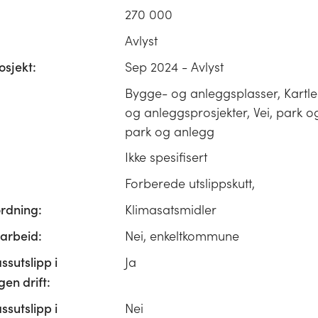
270 000
Avlyst
osjekt:
Sep 2024 - Avlyst
Bygge- og anleggsplasser, Kartl
og anleggsprosjekter, Vei, park og
park og anlegg
Ikke spesifisert
Forberede utslippskutt,
ordning:
Klimasatsmidler
rbeid:
Nei, enkeltkommune
ssutslipp i
Ja
n drift:
ssutslipp i
Nei