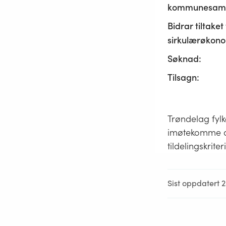
kommunesamf
Bidrar tiltaket t
sirkulærøkono
Søknad:
Tilsagn:
Trøndelag fylk
imøtekomme de
tildelingskriter
Sist oppdatert 