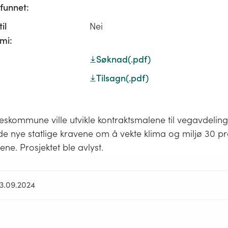
unnet:
il
Nei
mi:
Søknad
(.pdf)
Tilsagn
(.pdf)
eskommune ville utvikle kontraktsmalene til vegavdelinge
 nye statlige kravene om å vekte klima og miljø 30 pr
iene. Prosjektet ble avlyst.
23.09.2024