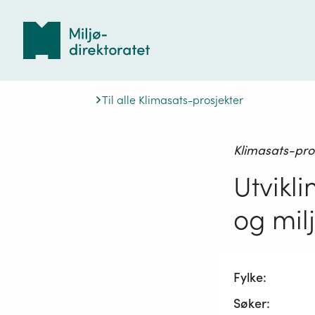
Tilbake
til
forsiden
Til alle Klimasats-prosjekter
Klimasats-pro
Utvikli
og mil
Fylke:
Søker: