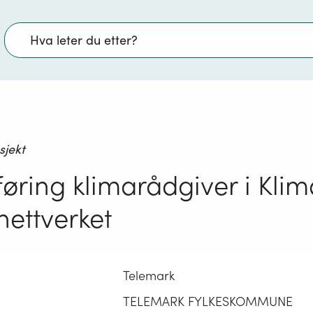
Søk
sjekt
føring klimarådgiver i Kli
nettverket
Telemark
TELEMARK FYLKESKOMMUNE