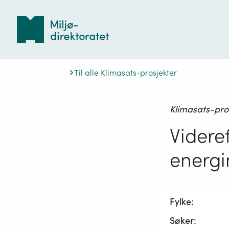
Tilbake
til
forsiden
Til alle Klimasats-prosjekter
Klimasats-pro
Videre
energi
Fylke:
Søker: