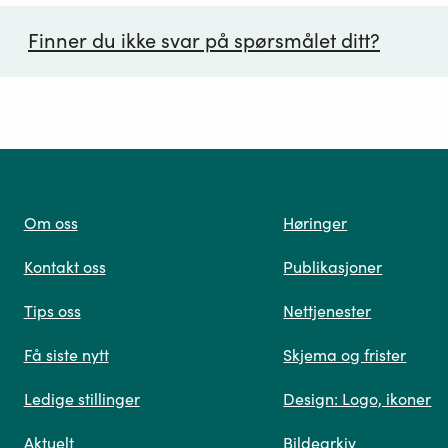
Finner du ikke svar på spørsmålet ditt?
ørsmål*
Om oss
Høringer
Kontakt oss
Publikasjoner
 oss
Tips oss
Nettjenester
Få siste nytt
Skjema og frister
Ledige stillinger
Design: Logo, ikoner
Når du skriver spørsmålet ditt, gjør vi et søk og viser
Aktuelt
Bildearkiv
deg vår mest relevante informasjon.