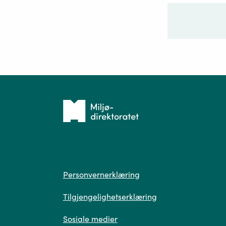
Ditt sp
Tilbake
til
forsiden
Spør
Personvern
Personvernerklæring
Tilgjengelighetserklæring
Sosiale medier