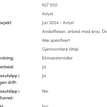
627 500
Avlyst
osjekt:
Jun 2024 - Avlyst
Anskaffelser, arbeid med krav, Di
Ikke spesifisert
Gjennomføre tiltak,
ordning:
Klimasatsmidler
rbeid:
Ja
ssutslipp i
Ja
n drift:
ssutslipp i
Nei
unnet:
il
Nei