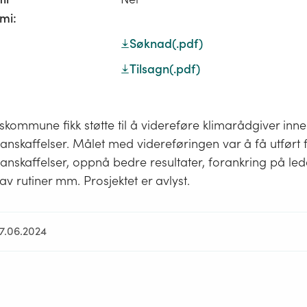
mi:
Søknad
(.pdf)
Tilsagn
(.pdf)
skommune fikk støtte til å videreføre klimarådgiver inn
anskaffelser. Målet med videreføringen var å få utført f
anskaffelser, oppnå bedre resultater, forankring på led
av rutiner mm. Prosjektet er avlyst.
27.06.2024