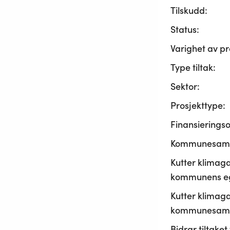
Tilskudd:
Status:
Varighet av pr
Type tiltak:
Sektor:
Prosjekttype:
Finansierings
Kommunesama
Kutter klimaga
kommunens ege
Kutter klimaga
kommunesamf
Bidrar tiltaket t