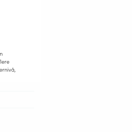
en
lere
ernivå,