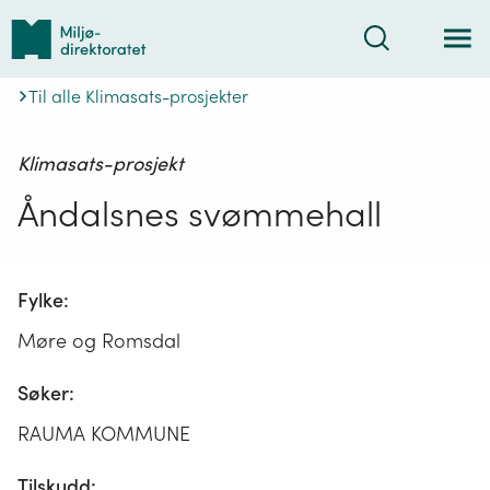
Tilbake
Søk
til
forsiden
Til alle Klimasats-prosjekter
Klimasats-prosjekt
Åndalsnes svømmehall
Fylke:
Møre og Romsdal
Søker:
RAUMA KOMMUNE
Tilskudd: