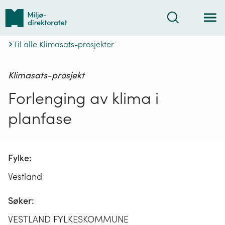
Tilbake
Søk
til
forsiden
Til alle Klimasats-prosjekter
Klimasats-prosjekt
Forlenging av klima i
planfase
Fylke:
Vestland
Søker:
VESTLAND FYLKESKOMMUNE