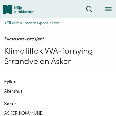
Tilbake
Søk
til
forsiden
Til alle Klimasats-prosjekter
Klimasats-prosjekt
Klimatiltak VVA-fornying
Strandveien Asker
Fylke:
Akershus
Søker:
ASKER KOMMUNE