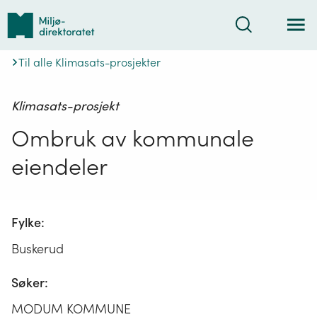
Tilbake
Søk
til
forsiden
Til alle Klimasats-prosjekter
Klimasats-prosjekt
Ombruk av kommunale
eiendeler
Fylke:
Buskerud
Søker:
MODUM KOMMUNE