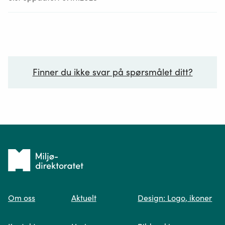
Finner du ikke svar på spørsmålet ditt?
Ditt spørsmål*
Tilbake
til
Om oss
Aktuelt
Design: Logo, ikoner
forsiden
Spør oss