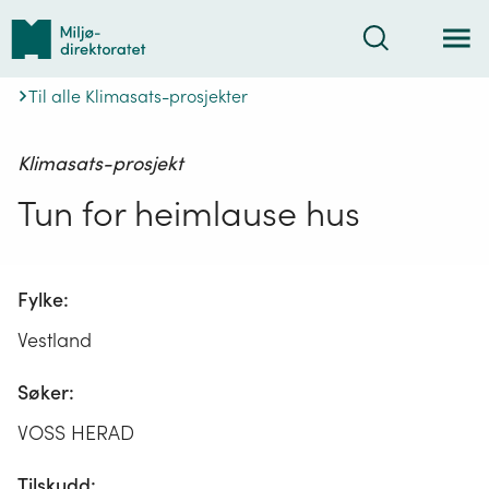
Tilbake
Søk
til
forsiden
Til alle Klimasats-prosjekter
Klimasats-prosjekt
Tun for heimlause hus
Fylke:
Vestland
Søker:
VOSS HERAD
Tilskudd: