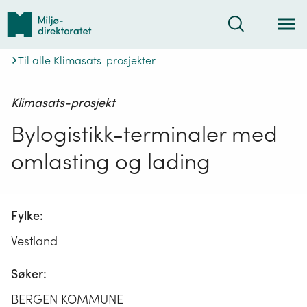
Tilbake
Søk
til
forsiden
Til alle Klimasats-prosjekter
Klimasats-prosjekt
Bylogistikk-terminaler med
omlasting og lading
Fylke:
Vestland
Søker:
BERGEN KOMMUNE