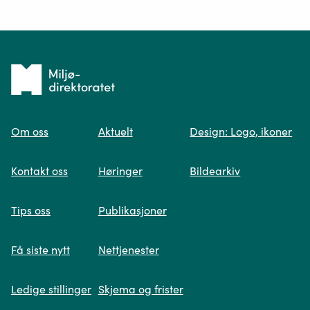
Ditt spørsmål*
Tilbake
til
Om oss
Aktuelt
Design: Logo, ikoner
forsiden
Spør oss
Kontakt oss
Høringer
Bildearkiv
Når du skriver spørsmålet ditt, gjør vi et
Tips oss
Publikasjoner
søk og viser deg vår mest relevante
informasjon.
Få siste nytt
Nettjenester
Ledige stillinger
Skjema og frister