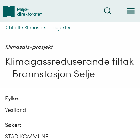
Tilbake
Søk
til
forsiden
Til alle Klimasats-prosjekter
Klimasats-prosjekt
Klimagassreduserande tiltak
- Brannstasjon Selje
Fylke:
Vestland
Søker:
STAD KOMMUNE