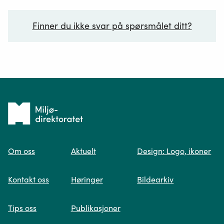
Finner du ikke svar på spørsmålet ditt?
Ditt spørsmål*
Tilbake
til
Om oss
Aktuelt
Design: Logo, ikoner
forsiden
Spør oss
Kontakt oss
Høringer
Bildearkiv
Når du skriver spørsmålet ditt, gjør vi et
Tips oss
Publikasjoner
søk og viser deg vår mest relevante