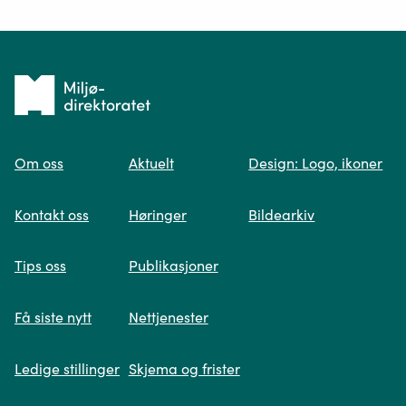
Ditt spørsmål*
Tilbake
til
Om oss
Aktuelt
Design: Logo, ikoner
forsiden
Spør oss
Kontakt oss
Høringer
Bildearkiv
Når du skriver spørsmålet ditt, gjør vi et
Tips oss
Publikasjoner
søk og viser deg vår mest relevante
informasjon.
Få siste nytt
Nettjenester
Ledige stillinger
Skjema og frister