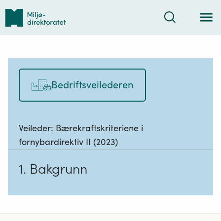
Tilbake
Søk
til
forsiden
Bedriftsveilederen
Veileder:
Bærekraftskriteriene i
fornybardirektiv II (2023)
1. Bakgrunn