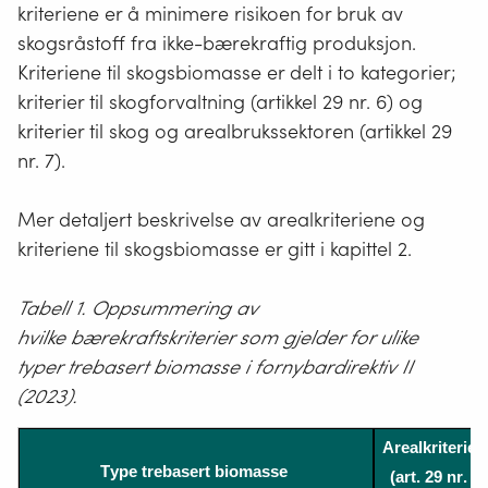
kriteriene er å minimere risikoen for bruk av
skogsråstoff fra ikke-bærekraftig produksjon.
Kriteriene til skogsbiomasse er delt i to kategorier;
kriterier til skogforvaltning (artikkel 29 nr. 6) og
kriterier til skog og arealbrukssektoren (artikkel 29
nr. 7).
Mer detaljert beskrivelse av arealkriteriene og
kriteriene til skogsbiomasse er gitt i kapittel 2.
Tabell 1. Oppsummering av
hvilke
bærekrafts
kriterier
som gjelder for ulike
typer
trebasert
biomasse i fornybardirektiv
II
(2023)
.
Arealkriterier
Type
trebasert
biomasse
(art. 29 nr. 3