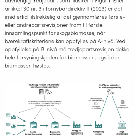
uavhengig tredjepart, som illustrert i Figur 1. Etter
artikkel 30 nr. 3 i fornybardirektiv II (2023) er det
imidlertid tilstrekkelig at det gjennomføres første-
eller andrepartsrevisjoner fram til første
innsamlingspunkt for skogsbiomasse, når
bærekraftskriteriene kan oppfylles på A-nivå. Ved
oppfyllelse på B-nivå må tredjepartsrevisjon dekke
hele forsyningskjeden for biomassen, også der
biomassen høstes.