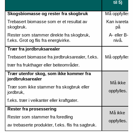
til 5)
Skogsbiomasse og rester fra skogbruk
Må oppfylles.
Trebasert
biomasse som er et resultat av
Kan ivaretas
skogbruk.
på
Rester som stammer direkte fra skogbruk,
A- eller B-
f.eks. Grot
og flis fra energivirke.
nivå.
Trær
fra
jordbruksarealer
Tr
ebasert
biomasse
fra
jordbruksarealer
,
f
.
eks
.
Må
oppfylles
.
trær
fra
frukthager
eller
beiteområder
.
Trær utenfor skog, som ikke kommer fra
jordbruksarealer
Må ikke
Trær som ikke stammer fra skogbruk eller
oppfylles.
jordbruk,
f.eks. trær i veikant
er
eller kraftgater.
Rester fra prosessering
Må ikke
Rester som stammer fra foredling
oppfylles.
av
trebaserte
produkter, f.eks. flis fra sagbruk.