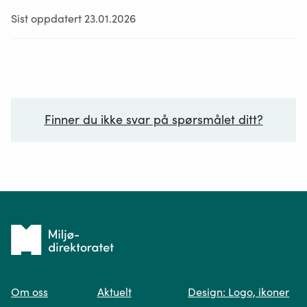
Sist oppdatert 23.01.2026
Finner du ikke svar på spørsmålet ditt?
Ditt spørsmål*
Tilbake
til
Om oss
Aktuelt
Design: Logo, ikoner
forsiden
Spør oss