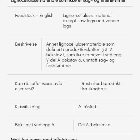
Lignocellulosemateriale som ikke er sag- og finértømmer
Feedstock - English
Ligno-cellulosic material
except saw logs and veneer
logs
Beskrivelse
Annet lignocellulosemateriale som
definert i produktforskriften § 3-2
bokstav f, som ikke er nevnt i vedlegg
V del A bokstav o, unntatt sag- og
finértømmer
Kan råstoffet være avfall
Rest eller biprodukt
eller rest?
fra skogbruk
Klassifisering
A-råstoff
Bokstav i vedlegg V
Del A, bokstav q
Mais forurenset med aflatoksiner