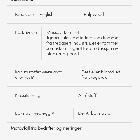
Feedstock - English
Pulpwood
Beskrivelse
Massevirke er et
lignocellulosemateriale som kommer
fra trebasert industri. Det er tømmer
som ikke er egnet for produksjon av
planker og bord.
Kan råstoffet være avfall
Rest eller biprodukt
eller rest?
fra skogbruk
Klassifisering
A-råstoff
Bokstav i vedlegg V
Del A, bokstav q
Matavfall fra bedrifter og næringer