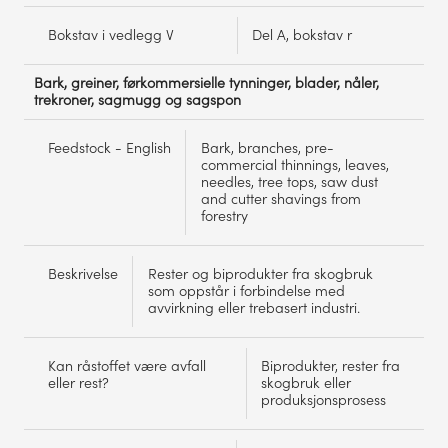
Bokstav i vedlegg V
Del A, bokstav r
Bark, greiner, førkommersielle tynninger, blader, nåler,
trekroner, sagmugg og sagspon
Feedstock - English
Bark, branches, pre-
commercial thinnings, leaves,
needles, tree tops, saw dust
and cutter shavings from
forestry
Beskrivelse
Rester og biprodukter fra skogbruk
som oppstår i forbindelse med
avvirkning eller trebasert industri.
Kan råstoffet være avfall
Biprodukter, rester fra
eller rest?
skogbruk eller
produksjonsprosess