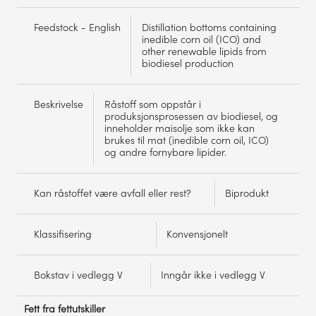
Feedstock - English
Distillation bottoms containing
inedible corn oil (ICO) and
other renewable lipids from
biodiesel production
Beskrivelse
Råstoff som oppstår i
produksjonsprosessen av biodiesel, og
inneholder maisolje som ikke kan
brukes til mat (inedible corn oil, ICO)
og andre fornybare lipider.
Kan råstoffet være avfall eller rest?
Biprodukt
Klassifisering
Konvensjonelt
Bokstav i vedlegg V
Inngår ikke i vedlegg V
Fett fra fettutskiller