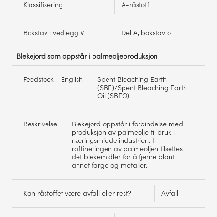
Klassifisering
A-råstoff
Bokstav i vedlegg V
Del A, bokstav o
Blekejord som oppstår i palmeoljeproduksjon
Feedstock - English
Spent Bleaching Earth
(SBE)/Spent Bleaching Earth
Oil (SBEO)
Beskrivelse
Blekejord oppstår i forbindelse med
produksjon av palmeolje til bruk i
næringsmiddelindustrien. I
raffineringen av palmeoljen tilsettes
det blekemidler for å fjerne blant
annet farge og metaller.
Kan råstoffet være avfall eller rest?
Avfall