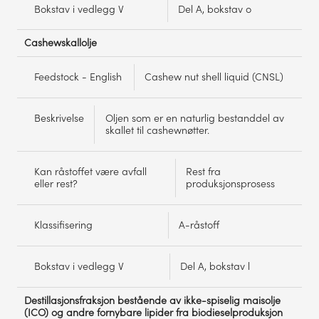
Bokstav i vedlegg V
Del A, bokstav o
Cashewskallolje
Feedstock - English
Cashew nut shell liquid (CNSL)
Beskrivelse
Oljen som er en naturlig bestanddel av
skallet til cashewnøtter.
Kan råstoffet være avfall
Rest fra
eller rest?
produksjonsprosess
Klassifisering
A-råstoff
Bokstav i vedlegg V
Del A, bokstav l
Destillasjonsfraksjon bestående av ikke-spiselig maisolje
(ICO) og andre fornybare lipider fra biodieselproduksjon