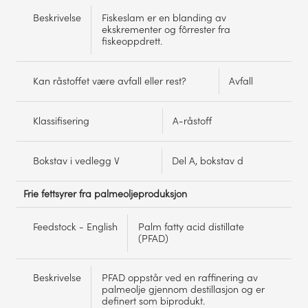
Beskrivelse
Fiskeslam er en blanding av
ekskrementer og fôrrester fra
fiskeoppdrett.
Kan råstoffet være avfall eller rest?
Avfall
Klassifisering
A-råstoff
Bokstav i vedlegg V
Del A, bokstav d
Frie fettsyrer fra palmeoljeproduksjon
Feedstock - English
Palm fatty acid distillate
(PFAD)
Beskrivelse
PFAD oppstår ved en raffinering av
palmeolje gjennom destillasjon og er
definert som biprodukt.