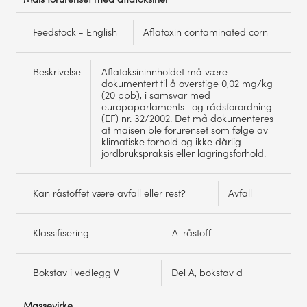
Feedstock - English
Aflatoxin contaminated corn
Beskrivelse
Aflatoksininnholdet må være
dokumentert til å overstige 0,02 mg/kg
(20 ppb), i samsvar med
europaparlaments- og rådsforordning
(EF) nr. 32/2002. Det må dokumenteres
at maisen ble forurenset som følge av
klimatiske forhold og ikke dårlig
jordbrukspraksis eller lagringsforhold.
Kan råstoffet være avfall eller rest?
Avfall
Klassifisering
A-råstoff
Bokstav i vedlegg V
Del A, bokstav d
Massevirke