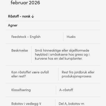
februar 2026
Råstoff - norsk
Oversikt
Agner
over
Feedstock - English
Husks
råstoff
vurdert
Beskrivelse
Små hinneaktige eller skjellformede
høyblad i småaksene hos gress og i
pr.
kurvene hos en del kurvplanter.
23.
februar
Kan råstoffet være avfall
Rest fra jordbruk eller
eller rest?
produksjonsprosess
2026
Klassifisering
A-råstoff
Bokstav i vedlegg V
Del A, bokstav m