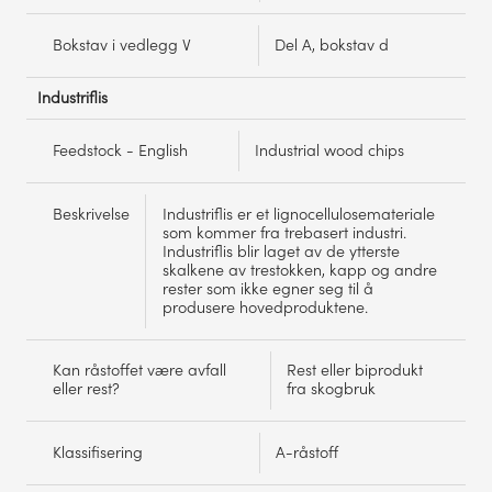
Bokstav i vedlegg V
Del A, bokstav d
Industriflis
Feedstock - English
Industrial wood chips
Beskrivelse
Industriflis er et lignocellulosemateriale
som kommer fra trebasert industri.
Industriflis blir laget av de ytterste
skalkene av trestokken, kapp og andre
rester som ikke egner seg til å
produsere hovedproduktene.
Kan råstoffet være avfall
Rest eller biprodukt
eller rest?
fra skogbruk
Klassifisering
A-råstoff