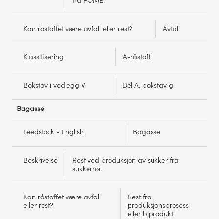
fra POME.
en
blanding
av
Kan råstoffet være avfall eller rest?
Avfall
alle
komponentene,
eller
bare
Klassifisering
A-råstoff
en
av
komponentene.
Bokstav i vedlegg V
Del A, bokstav g
Bagasse
Feedstock - English
Bagasse
Beskrivelse
Rest ved produksjon av sukker fra
sukkerrør.
Kan råstoffet være avfall
Rest fra
eller rest?
produksjonsprosess
eller biprodukt