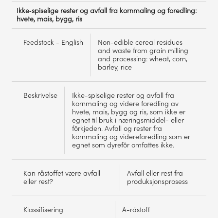
Ikke‑spiselige rester og avfall fra kornmaling og foredling:
hvete, mais, bygg, ris
Feedstock - English
Non-edible cereal residues
and waste from grain milling
and processing: wheat, corn,
barley, rice
Beskrivelse
Ikke-spiselige rester og avfall fra
kornmaling og videre foredling av
hvete, mais, bygg og ris, som ikke er
egnet til bruk i næringsmiddel- eller
fôrkjeden. Avfall og rester fra
kornmaling og videreforedling som er
egnet som dyrefôr omfattes ikke.
Kan råstoffet være avfall
Avfall eller rest fra
eller rest?
produksjonsprosess
Klassifisering
A-råstoff