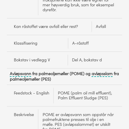
fraksjonene kan ikke være egnet for
mer høyverdig bruk, som for eksempel
dyrefôr.
Kan råstoffet være avfall eller rest?
Avfall
Klassifisering
A-råstoff
Bokstav i vedlegg V
Del A, bokstav d
Omfatter
Slam
Avløpsvann
fra palmeoljemøller (POME) og
avløpsslam
fra
både
fra
palmeoljemøller (PES)
sanitært
rensing
avløpsvann,
av
Feedstock - English
POME (palm oil mill effluent),
industrielt
sanitært
Palm Effluent Sludge (PES)
avløp
og
og
kommuna
overvann.
avløpsva
Avløpsvannet
unntatt
Beskrivelse
POME er avløpsvann som oppstår når
kan
rist-
palmefruktene presses til olje i en
bestå
eller
mølle. PES (avløpsslammet) er utskilt
av
silgods