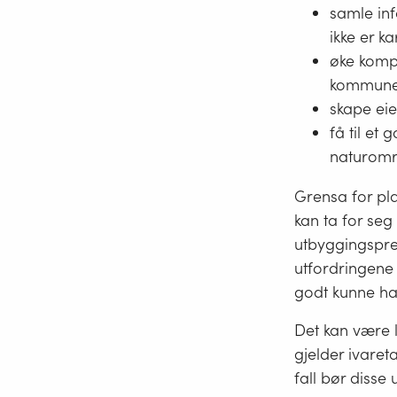
samle in
ikke er ka
øke kompe
kommunen
skape ei
få til e
naturom
Grensa for pl
kan ta for se
utbyggingspre
utfordringene
godt kunne ha 
Det kan være 
gjelder ivaret
fall bør disse