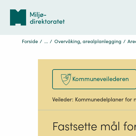
Tilbake
til
forsiden
Forside
/
...
/
Overvåking, arealplanlegging
/
Are
Kommuneveilederen
Veileder:
Kommunedelplaner for 
Fastsette mål fo