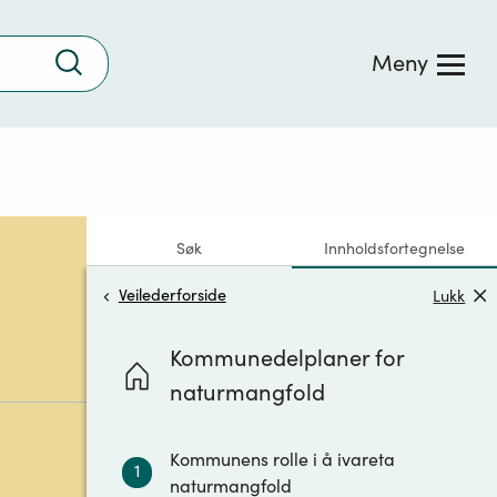
Trykk
Meny
for
å
søke
Søk
Innholdsfortegnelse
Veilederforside
Lukk
Kommunedelplaner for
naturmangfold
Kommunens rolle i å ivareta
1
naturmangfold