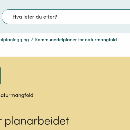
Søk
alplanlegging
/
Kommunedelplaner for naturmangfold
naturmangfold
r planarbeidet