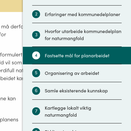
2
Erfaringer med kommunedelplaner
 må derfor
Hvorfor utarbeide kommunedelplan
for
3
for naturmangfold
formulert før
4
Fastsette mål for planarbeidet
d vil som
difull natur,
5
Organisering av arbeidet
rbeidet kan
6
Samle eksisterende kunnskap
ene kan
Kartlegge lokalt viktig
7
naturmangfold
eplanens