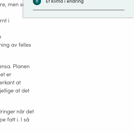
8
Et klima i endring
ere, men som
9
Vedtak og oppfølging
nt i
e
10
Arbeid og kostnader
ing av felles
11
Pilotprosjektet og erfaringer
ensa. Planen
et er
erkant at
llige at det
ringer når det
 fatt i. I så