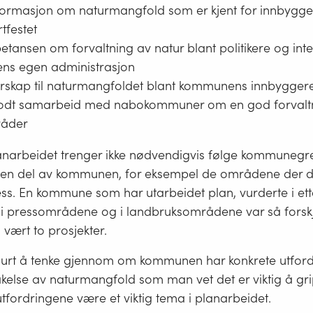
formasjon om naturmangfold som er kjent for innbygg
rtfestet
tansen om forvaltning av natur blant politikere og inter
s egen administrasjon
erskap til naturmangfoldet blant kommunens innbygger
t godt samarbeid med nabokommuner om en god forvaltn
råder
anarbeidet trenger ikke nødvendigvis følge kommunegr
g en del av kommunen, for eksempel de områdene der d
ss. En kommune som har utarbeidet plan, vurderte i ett
 i pressområdene og i landbruksområdene var så forskje
vært to prosjekter.
lurt å tenke gjennom om kommunen har konkrete utford
akelse av naturmangfold som man vet det er viktig å gripe
 utfordringene være et viktig tema i planarbeidet.