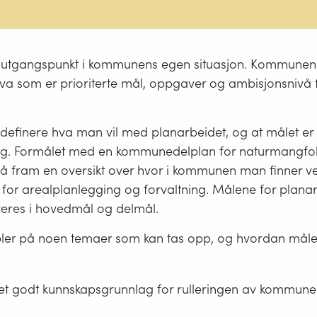
a utgangspunkt i kommunens egen situasjon. Kommunen
hva som er prioriterte mål, oppgaver og ambisjonsnivå 
å definere hva man vil med planarbeidet, og at målet er 
g. Formålet med en kommunedelplan for naturmangfol
å fram en oversikt over hvor i kommunen man finner ver
for arealplanlegging og forvaltning. Målene for plana
ureres i hovedmål og delmål.
ler på noen temaer som kan tas opp, og hvordan mål
 et godt kunnskapsgrunnlag for rulleringen av kommun