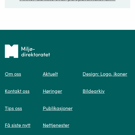
Ditt spørsmål*
Tilbake
til
Om oss
Aktuelt
Design: Logo, ikoner
forsiden
Spør oss
Kontakt oss
Høringer
Bildearkiv
Når du skriver spørsmålet ditt, gjør vi et
Tips oss
Publikasjoner
søk og viser deg vår mest relevante
informasjon.
Få siste nytt
Nettjenester