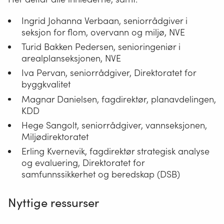
det
Ingrid Johanna Verbaan, seniorrådgiver i
blir
seksjon for flom, overvann og miljø, NVE
enklere
Turid Bakken Pedersen, senioringeniør i
å
arealplanseksjonen, NVE
fatte
Iva Pervan, seniorrådgiver, Direktoratet for
beslutninger
byggkvalitet
i
Magnar Danielsen, fagdirektør, planavdelingen,
enkeltsaker
KDD
som
Hege Sangolt, seniorrådgiver, vannseksjonen,
er
Miljødirektoratet
i
Erling Kvernevik, fagdirektør strategisk analyse
tråd
og evaluering, Direktoratet for
med
samfunnssikkerhet og beredskap (DSB)
lokale
mål
Nyttige ressurser
og