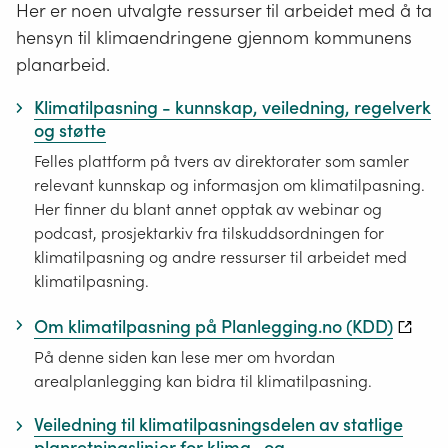
nasjonal
Her er noen utvalgte ressurser til arbeidet med å ta
arealpolitikk
hensyn til klimaendringene gjennom kommunens
planarbeid.
Klimatilpasning - kunnskap, veiledning, regelverk
og støtte
Felles plattform på tvers av direktorater som samler
relevant kunnskap og informasjon om klimatilpasning.
Her finner du blant annet opptak av webinar og
podcast, prosjektarkiv fra tilskuddsordningen for
klimatilpasning og andre ressurser til arbeidet med
klimatilpasning.
Om klimatilpasning på Planlegging.no (KDD)
På denne siden kan lese mer om hvordan
arealplanlegging kan bidra til klimatilpasning.
Veiledning til klimatilpasningsdelen av statlige
planretningslinjer for klima- og