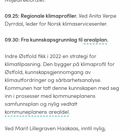
09.25: Regionale klimaprofiler.
Ved Anita Verpe
Dyrrdal, leder for Norsk klimaservicesenter.
En
09.30: Fra kunnskapsgrunnlag til
arealplan
.
arealplan
gir
Indre Østfold fikk i 2022 en strategi for
rammer
klimatilpasning. Den bygger på klimaprofil for
for
Østfold, kunnskapsgjennomgang av
hvordan
klimautfordringer og sårbarhetsanalyse.
arealer
Kommunen har tatt denne kunnskapen med seg
og
inn i prosesser med kommuneplanens
bygninger
samfunnsplan og nylig vedtatt
i
Kommuneplanens
kommuneplanens arealdel
.
kommune
arealdel
skal
setter
Ved Marit Lillegraven Haakaas, inntil nylig,