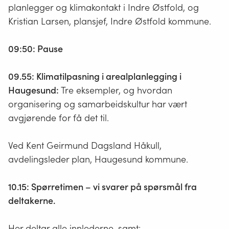
brukes
rammer
planlegger og klimakontakt i Indre Østfold, og
eller
for
Kristian Larsen, plansjef, Indre Østfold kommune.
utformes.
bruk
Den
av
09:50: Pause
er
arealene
juridisk
i
09.55: Klimatilpasning i arealplanlegging i
bindende
kommunen.
Haugesund:
Tre eksempler, og hvordan
og
Den
organisering og samarbeidskultur har vært
er
samordner
avgjørende for få det til.
knyttet
viktige
til
behov
Ved Kent Geirmund Dagsland Håkull,
plan-
for
avdelingsleder plan, Haugesund kommune.
og
vern
bygningsl
og
10.15: Spørretimen – vi svarer på spørsmål fra
utbygging,
deltakerne.
slik
at
Her deltar alle innlederne, samt: