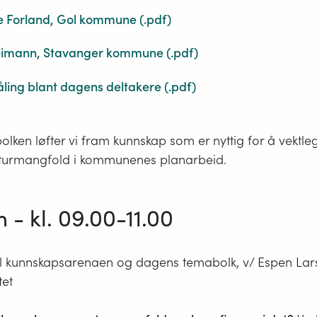
e Forland, Gol kommune
(.
pdf
)
Heimann, Stavanger kommune
(.
pdf
)
ing blant dagens deltakere
(.
pdf
)
lken løfter vi fram kunnskap som er nyttig for å vektl
naturmangfold i kommunenes planarbeid.
- kl. 09.00-11.00
il kunnskapsarenaen og dagens temabolk, v/ Espen Lar
tet