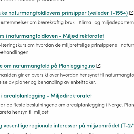
ke naturmangfoldlovens prinsipper (veileder T-1554)
bestemmelser om bærekraftig bruk - Klima- og miljødepartem
rs i naturmangfoldloven - Miljødirektoratet
-læringskurs om hvordan de miljørettslige prinsippene i nat
sbehandlingen
e om naturmangfold på Planlegging.no
siden gir en oversikt over hvordan hensynet til naturmangfo
lse av planer og behandling av enkeltsaker.
i arealplanlegging - Miljødirektoratet
r de fleste beslutningene om arealplanlegging i Norge. Pla
vareta hensyn til miljøet.
g vesentlige regionale interesser på miljøområdet (T-2/