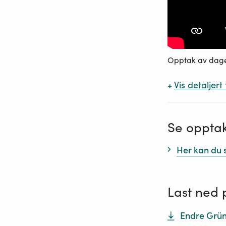
Opptak av dage
+
Vis
detaljert
Se opptak
Her kan du 
Last ned 
Endre Grün