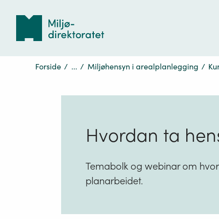
Tilbake
til
forsiden
Forside
/
...
/
Miljøhensyn i arealplanlegging
/
Ku
Hvordan ta hens
Temabolk og webinar om hvor
planarbeidet.