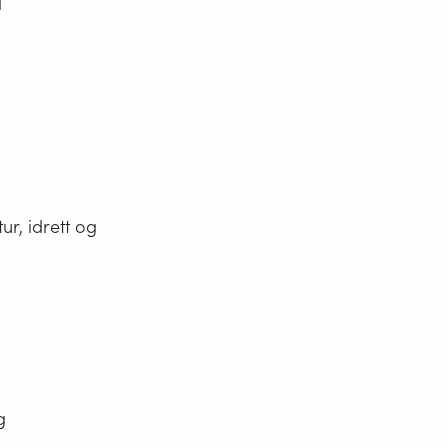
d
ur, idrett og
g