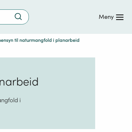
Trykk
Meny
for
å
søke
ensyn til naturmangfold i planarbeid
anarbeid
gfold i