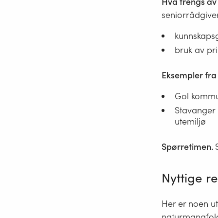
Hva trengs av
seniorrådgiver
kunnskaps
bruk av pri
Eksempler fr
Gol kommun
Stavanger 
utemiljø
Spørretimen.
Nyttige r
Her er noen ut
naturmangfol