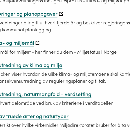
v miljøforvaltningens innsigelsespraksis - Klima- og miljødep
øringer og planoppgaver
ventninger blir gitt ut hvert fjerde år og beskriver regjeringen
og kommunal planlegging.
a- og miljømål
mål for miljøet - her finner du dem - Miljøstatus i Norge
tredning av klima og miljø
ken viser hvordan de ulike klima- og miljøtemaene skal kart
konsekvensutredning av reguleringsplaner og tiltak.
tredning, naturmangfold - verdsetting
 hvert delområde ved bruk av kriteriene i verditabellen.
av truede arter og naturtyper
ersikt over hvilke virkemidler Miljødirektoratet bruker for å ta