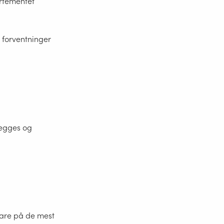
artementet
s forventninger
legges og
 vare på de mest