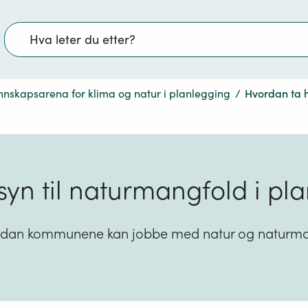
Søk
nnskapsarena for klima og natur i planlegging
/
Hvordan ta h
yn til naturmangfold i pl
dan kommunene kan jobbe med natur og naturman