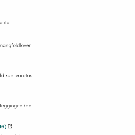
entet
urmangfoldloven
ld kan ivaretas
nleggingen kan
16)