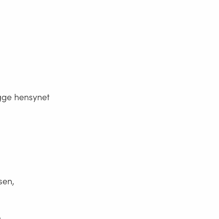
egge hensynet
sen,