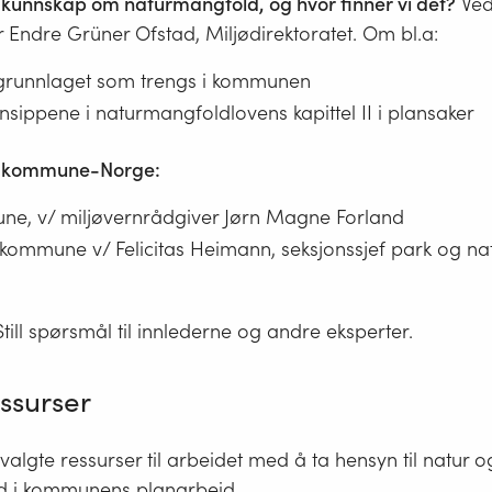
 kunnskap om naturmangfold, og hvor finner vi det?
Ve
 Endre Grüner Ofstad, Miljødirektoratet. Om bl.a:
grunnlaget som trengs i kommunen
nsippene i naturmangfoldlovens kapittel II i plansaker
a kommune-Norge:
e, v/ miljøvernrådgiver Jørn Magne Forland
kommune v/ Felicitas Heimann,
seksjonssjef park og nat
Still spørsmål til innlederne og andre eksperter.
essurser
valgte ressurser til arbeidet med å ta hensyn til natur o
d i kommunens planarbeid.