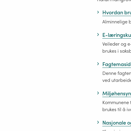
Hvordan bru
Alminnelige 
E-læringsku
Veileder og e
brukes i sak
Fagtemasid
Denne fagtema
ved utarbeide
Miljøhensyn 
Kommunene ta
brukes til å i
Nasjonale o