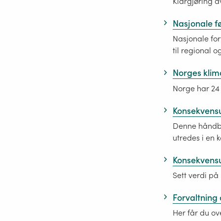
Klargjøring a
Nasjonale f
Nasjonale for
til regional 
Norges klim
Norge har 24 
Konsekvensu
Denne håndbo
utredes i en 
Konsekvensu
Sett verdi på
Forvaltning 
Her får du ov