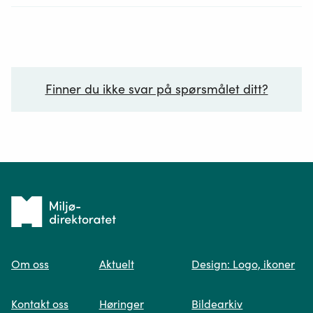
Finner du ikke svar på spørsmålet ditt?
Ditt spørsmål*
Tilbake
til
Om oss
Aktuelt
Design: Logo, ikoner
forsiden
Spør oss
Kontakt oss
Høringer
Bildearkiv