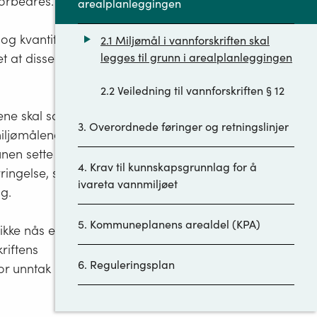
forbedres.
arealplanleggingen
 og kvantitativ
2.1 Miljømål i vannforskriften skal
t at disse skal
legges til grunn i arealplanleggingen
2.2 Veiledning til vannforskriften § 12
tene skal som
3. Overordnede føringer og retningslinjer
miljømålene i
nen sette
4. Krav til kunnskapsgrunnlag for å
ringelse, samt
ivareta vannmiljøet
g.
5. Kommuneplanens arealdel (KPA)
kke nås eller
riftens
6. Reguleringsplan
r unntak ikke
7. Annet regelverk for tiltak som berører