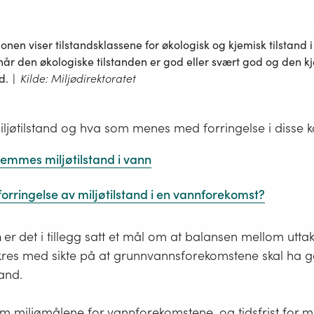
asjonen viser tilstandsklassene for økologisk og kjemisk tilstand 
når den økologiske tilstanden er god eller svært god og den k
d.
|
Kilde: Miljødirektoratet
ljøtilstand og hva som menes med forringelse i disse ka
estemmes miljøtilstand i vann
 forringelse av miljøtilstand i en vannforekomst?
n
er det i tillegg satt et mål om at balansen mellom utta
kres med sikte på at grunnvannsforekomstene skal ha g
tand.
m miljømålene for vannforekomstene, og tidsfrist for 