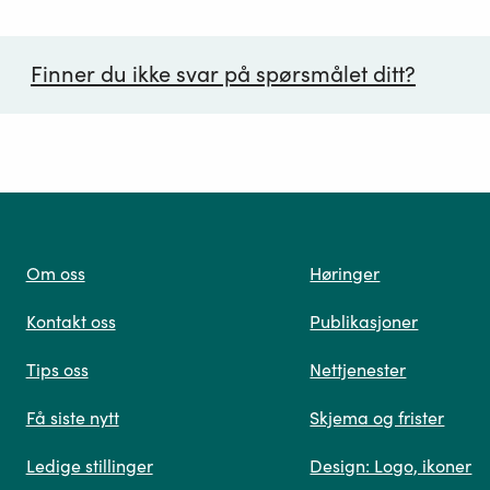
nå når alle miljøforbedrende tiltak som ikke går vesentl
tige aktiviteten er gjennomført.
Finner du ikke svar på spørsmålet ditt?
ørsmål*
Om oss
Høringer
Kontakt oss
Publikasjoner
 oss
Tips oss
Nettjenester
Få siste nytt
Skjema og frister
Ledige stillinger
Design: Logo, ikoner
Når du skriver spørsmålet ditt, gjør vi et søk og viser