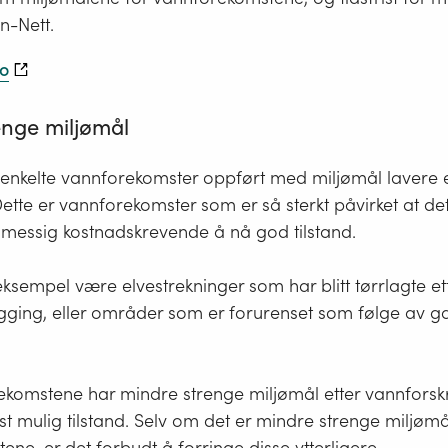
n-Nett.
no
enge miljømål
r enkelte vannforekomster oppført med miljømål lavere
 Dette er vannforekomster som er så sterkt påvirket at de
smessig kostnadskrevende å nå god tilstand.
eksempel være elvestrekninger som har blitt tørrlagte et
gging, eller områder som er forurenset som følge av 
komstene har mindre strenge miljømål etter vannforskri
t mulig tilstand. Selv om det er mindre strenge miljømå
ne, er det forbudt å forringe disse ytterligere.