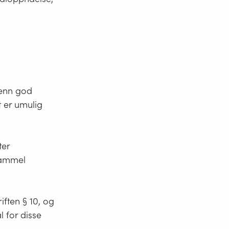
 enn god
t er umulig
ter
gammel
ften § 10, og
l for disse