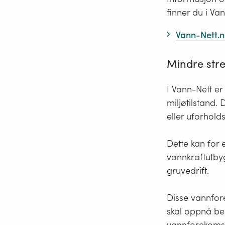
finner du i Van
Vann-Nett.
Mindre str
I Vann-Nett e
miljøtilstand.
eller uforhold
Dette kan for 
vannkraftutby
gruvedrift.
Disse vannfore
skal oppnå bes
vannforekomste