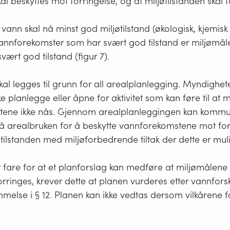
al beskyttes mot forringelse, og at miljøtilstanden skal 
t vann skal nå minst god miljøtilstand (økologisk, kjemisk
 vannforekomster som har svært god tilstand er miljømåle
vært god tilstand (figur 7).
al legges til grunn for all arealplanlegging. Myndighe
e planlegge eller åpne for aktivitet som kan føre til at 
ene ikke nås. Gjennom arealplanleggingen kan kommu
på arealbruken for å beskytte vannforekomstene mot for
tilstanden med miljøforbedrende tiltak der dette er muli
fare for at et planforslag kan medføre at miljømålene i
forringes, krever dette at planen vurderes etter vannforsk
else i § 12. Planen kan ikke vedtas dersom vilkårene fo