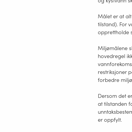
og kystvann sk
Målet er at al
tilstand). For
opprettholde s
Miljømålene sk
hovedregel ikk
vannforekomst
restriksjoner 
forbedre miljø
Dersom det er 
at tilstanden 
unntaksbestemm
er oppfylt.