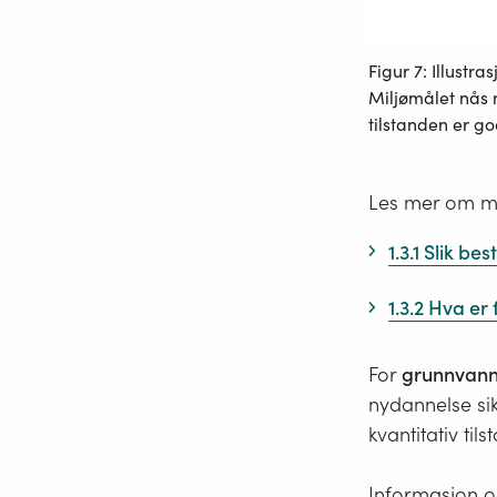
Figur 7: Illustr
Miljømålet nås 
tilstanden er go
Les mer om mi
1.3.1 Slik b
1.3.2 Hva er
For
grunnvan
nydannelse si
kvantitativ tils
Informasjon o