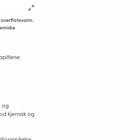
i overflatevann.
jemiske
pitlene:
k og
od kjemisk og
måloppnåelse,