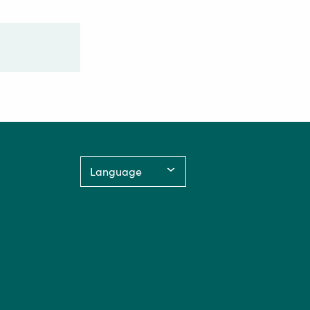
ig ut over den
Language: