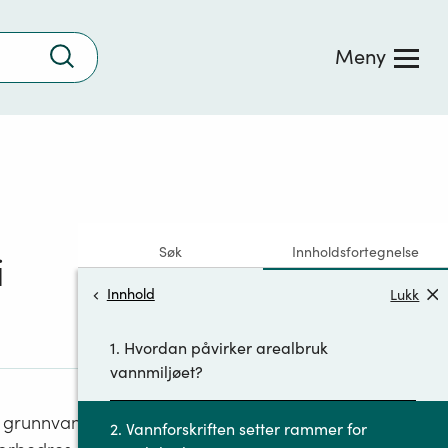
Trykk
Meny
for
å
søke
Søk
Innholdsfortegnelse
i
Innhold
Lukk
1. Hvordan påvirker arealbruk
vannmiljøet?
r, grunnvann
2. Vannforskriften setter rammer for