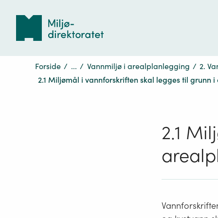
Tilbake
til
forsiden
Forside
/
...
/
Vannmiljø i arealplanlegging
/
2. Va
2.1 Miljømål i vannforskriften skal legges til grunn
2.1 Mil
arealp
Vannforskriften