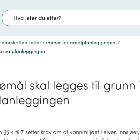
Søk
nnforskriften setter rammer for arealplanleggingen
/
 i arealplanleggingen
jømål skal legges til grunn 
lanleggingen
 §§ 4 til 7 setter krav om at vannmiljøet i elver, innsjøe