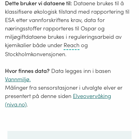
Dette bruker vi dataene til:
Dataene brukes til å
klassifisere økologisk tilstand med rapportering til
ESA etter vannforskriftens krav, data for
næringsstoffer rapporteres til Ospar og
miljøgiftdataene brukes i reguleringsarbeid av
Reach
kjemikalier både under
Reach
og
står
Stockholmkonvensjonen.
for
Registration,
Hvor finnes data?
Data legges inn i basen
Evaluation,
Vannmiljø.
Authorisation
Målinger fra sensorstasjoner i utvalgte elver er
and
presentert på denne siden
Elveovervåking
restriction
(niva.no)
.
of
Chemicals