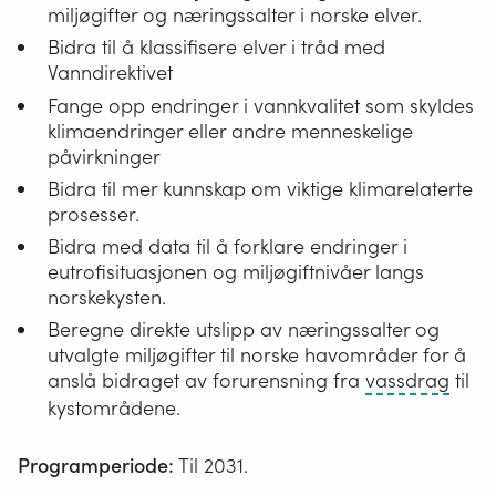
miljøgifter og næringssalter i norske elver.
Bidra til å klassifisere elver i tråd med
Vanndirektivet
Fange opp endringer i vannkvalitet som skyldes
klimaendringer eller andre menneskelige
påvirkninger
Bidra til mer kunnskap om viktige klimarelaterte
prosesser.
Bidra med data til å forklare endringer i
eutrofisituasjonen og miljøgiftnivåer langs
norskekysten.
Beregne direkte utslipp av næringssalter og
utvalgte miljøgifter til norske havområder for å
Åpne
anslå bidraget av forurensning fra
vassdrag
til
og
kystområdene.
islag
elver,
Programperiode:
Til 2031.
bekk