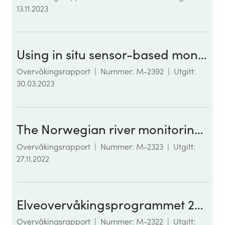
13.11.2023
Using in situ sensor-based monitoring to study impacts of climate change on river water quality and element fluxes
Overvåkingsrapport
|
Nummer: M-2392
|
Utgitt:
30.03.2023
The Norwegian river monitoring programme 2021: Water quality status and trends
Overvåkingsrapport
|
Nummer: M-2323
|
Utgitt:
27.11.2022
Elveovervåkingsprogrammet 2021: Klassifisering av økologisk og kjemisk tilstand i norske elver i tråd med vannforskriften
Overvåkingsrapport
|
Nummer: M-2322
|
Utgitt: