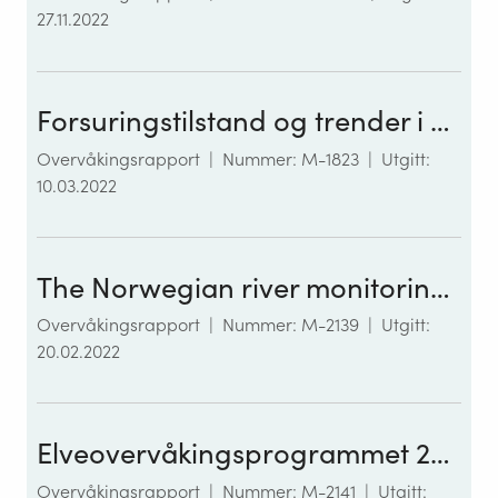
27.11.2022
Forsuringstilstand og trender i norske innsjøer og elver med biologisk overvåking
Overvåkingsrapport
|
Nummer: M-1823
|
Utgitt:
10.03.2022
The Norwegian river monitoring programme 2020: Water quality status and trends
Overvåkingsrapport
|
Nummer: M-2139
|
Utgitt:
20.02.2022
Elveovervåkingsprogrammet 2020. Klassifisering av økologisk og kjemisk tilstand i norske elver i tråd med vannforskriften
Overvåkingsrapport
|
Nummer: M-2141
|
Utgitt: