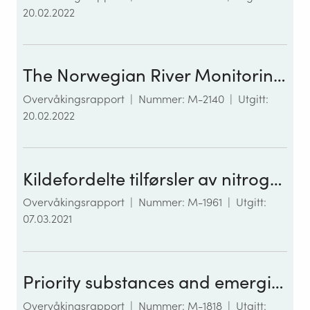
20.02.2022
The Norwegian River Monitoring Programme Priority substances and emerging contaminants in selected Norwegian rivers
Overvåkingsrapport
|
Nummer: M-2140
|
Utgitt:
20.02.2022
Kildefordelte tilførsler av nitrogen og fosfor til norske kystområder i 2019 - tabeller, figurer og kart (Teotil)
Overvåkingsrapport
|
Nummer: M-1961
|
Utgitt:
07.03.2021
Priority substances and emerging contaminants in selected Norwegian rivers – The River Monitoring Programme 2019
Overvåkingsrapport
|
Nummer: M-1818
|
Utgitt: