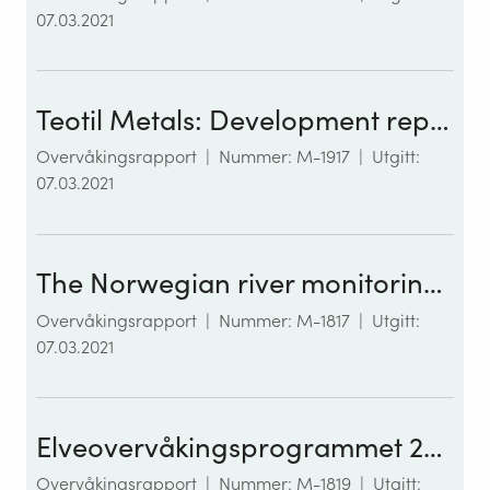
07.03.2021
Teotil Metals: Development report - 2021
Overvåkingsrapport
|
Nummer: M-1917
|
Utgitt:
07.03.2021
The Norwegian river monitoring programme 2019 – water quality status and trends
Overvåkingsrapport
|
Nummer: M-1817
|
Utgitt:
07.03.2021
Elveovervåkingsprogrammet 2019. Klassifisering av økologisk og kjemisk tilstand i norske elver i tråd med vannforskriften
Overvåkingsrapport
|
Nummer: M-1819
|
Utgitt: