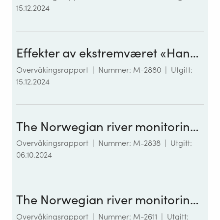
15.12.2024
Effekter av ekstremværet «Hans» på elver og fjorder
Overvåkingsrapport
|
Nummer: M-2880
|
Utgitt:
15.12.2024
The Norwegian river monitoring programme 2023: Water quality status and trends
Overvåkingsrapport
|
Nummer: M-2838
|
Utgitt:
06.10.2024
The Norwegian river monitoring programme 2022: Water quality status and trends
Overvåkingsrapport
|
Nummer: M-2611
|
Utgitt: