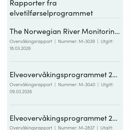
Rapporter fra
elvetilførselprogrammet
The Norwegian River Monitoring Programme 2024: Water quality status and trends
Overvåkingsrapport
|
Nummer: M-3039
|
Utgitt:
18.03.2026
Elveovervåkingsprogrammet 2024
Overvåkingsrapport
|
Nummer: M-3040
|
Utgitt:
09.03.2026
Elveovervåkingsprogrammet 2023: Klassifisering av økologisk og kjemisk tilstand i norske elver i tråd med vannforskriften
Overvåkingsrapport
|
Nummer: M-2837
|
Utgitt: