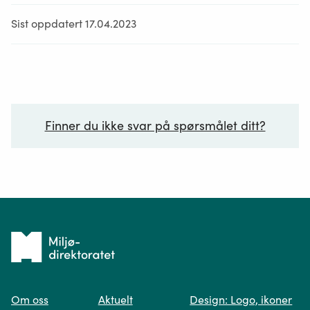
Sist oppdatert 17.04.2023
Finner du ikke svar på spørsmålet ditt?
Ditt spørsmål*
Tilbake
til
Om oss
Aktuelt
Design: Logo, ikoner
forsiden