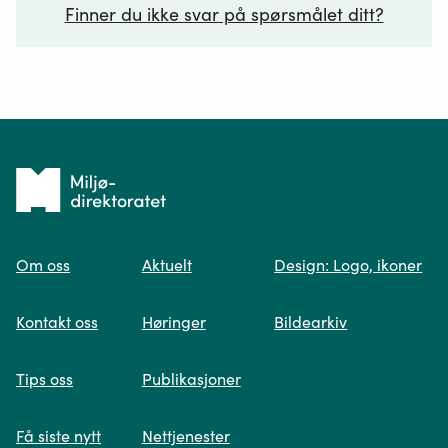
Finner du ikke svar på spørsmålet ditt?
Ditt spørsmål*
Tilbake
til
Om oss
Aktuelt
Design: Logo, ikoner
forsiden
Spør oss
Kontakt oss
Høringer
Bildearkiv
Når du skriver spørsmålet ditt, gjør vi et
Tips oss
Publikasjoner
søk og viser deg vår mest relevante
informasjon.
Få siste nytt
Nettjenester