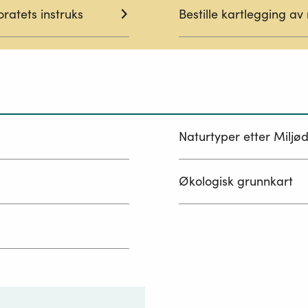
oratets instruks
Bestille kartlegging av
Naturtyper etter Miljød
Økologisk grunnkart