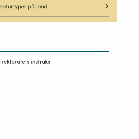
 naturtyper på land
irektoratets instruks