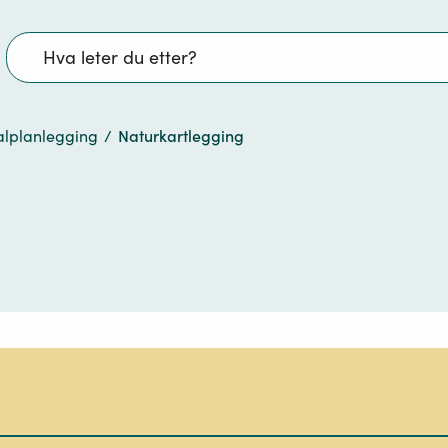
Søk
alplanlegging
/
Naturkartlegging