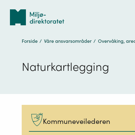
Tilbake
til
forsiden
Forside
/
Våre ansvarsområder
/
Overvåking, are
Naturkartlegging
Kommuneveilederen