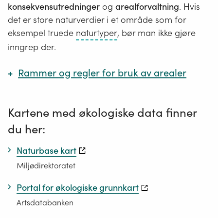
konsekvensutredninger
og
arealforvaltning
. Hvis
det er store naturverdier i et område som for
En
eksempel truede
naturtyper
, bør man ikke gjøre
naturtype
inngrep der.
er
en
Rammer og regler for bruk av arealer
ensartet
Hvilken natur som staten anser å være av
type
nasjonal eller vesentlig regional interesse, og
Kartene med økologiske data finner
natur
dermed særlig viktig å ta vare på er beskrevet
som
du her:
her:
omfatter
alle
Naturbase kart
Nasjonale og vesentlige regionale interesser
levende
Miljødirektoratet
på miljøområdet – klargjøring av
organismer
miljøforvaltningens innsigelsespraksis
Portal for økologiske grunnkart
og
Klima- og miljødepartementet. Rundskriv T-2/16
de
Artsdatabanken
miljøfaktorene
Se veileder om hvordan man utreder