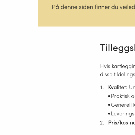
På denne siden finner du veile
Tilleggs
Hvis kartlegg
disse tildeling
Kvalitet:
Und
Praktisk 
Generell 
Leverings
Pris/kostn