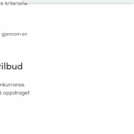
te kriteriene
et gjennom en
tilbud
onkurranse.
på oppdraget
: