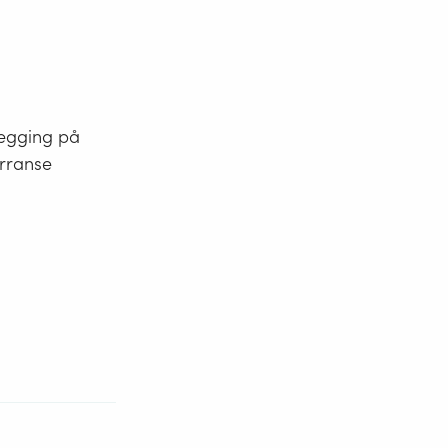
legging på
urranse