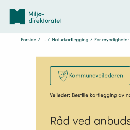
Tilbake
til
forsiden
Forside
/
...
/
Naturkartlegging
/
For myndigheter
Kommuneveilederen
Veileder:
Bestille kartlegging av 
Råd ved anbuds