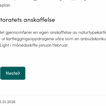
splan
ktoratets anskaffelse
atet gjennomfører en egen anskaffelse av naturtypekart
lyse ut kartleggingsoppdragene våre som en anbudskonk
ight i månedsskifte januar/februar.
Neste
5.01.2026