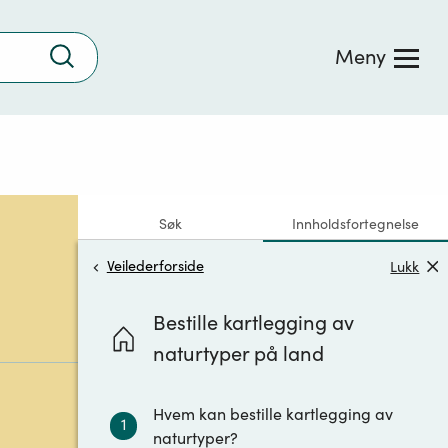
Trykk
Meny
for
å
søke
Søk
Innholdsfortegnelse
Veilederforside
Lukk
Bestille kartlegging av
naturtyper på land
Hvem kan bestille kartlegging av
1
naturtyper?