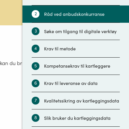
2
Råd ved anbudskonkurranse
3
Søke om tilgang til digitale verktøy
4
Krav til metode
 kan du bruke
5
Kompetansekrav til kartleggere
6
Krav til leveranse av data
7
Kvalitetssikring av kartleggingsdata
8
Slik bruker du kartleggingsdata