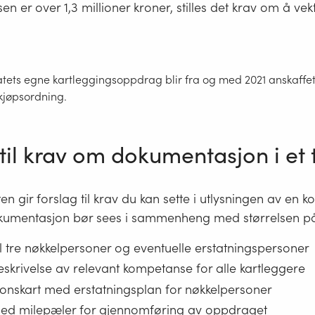
en er over 1,3 millioner kroner, stilles det krav om å vek
atets egne kartleggingsoppdrag blir fra og med 2021 anskaff
kjøpsordning.
til krav om dokumentasjon i et 
en gir forslag til krav du kan sette i utlysningen av en k
okumentasjon bør sees i sammenheng med størrelsen 
il tre nøkkelpersoner og eventuelle erstatningspersoner
skrivelse av relevant kompetanse for alle kartleggere
onskart med erstatningsplan for nøkkelpersoner
ed milepæler for gjennomføring av oppdraget