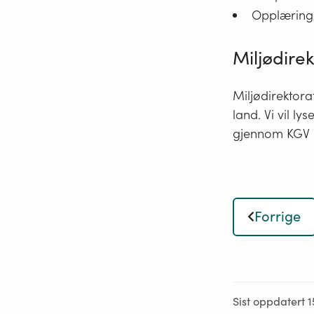
Opplæring
Miljødire
Miljødirektor
land. Vi vil 
gjennom KGV L
Forrige
Sist oppdatert 1