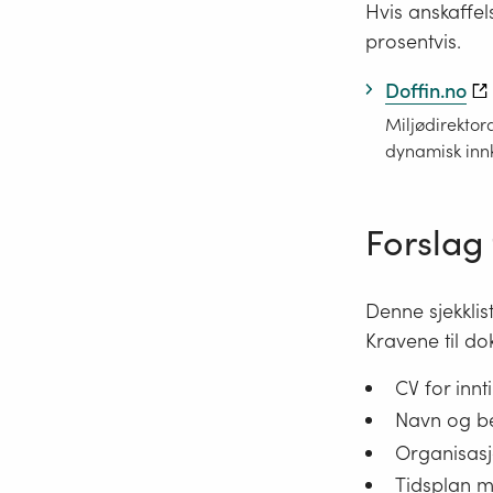
Hvis anskaffels
prosentvis.
Doffin.no
Miljødirektor
dynamisk inn
Forslag 
Denne sjekklist
Kravene til d
CV for innt
Navn og be
Organisasj
Tidsplan m