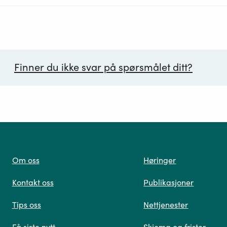
Finner du ikke svar på spørsmålet ditt?
ørsmål*
Om oss
Høringer
Kontakt oss
Publikasjoner
 oss
Tips oss
Nettjenester
Få siste nytt
Skjema og frister