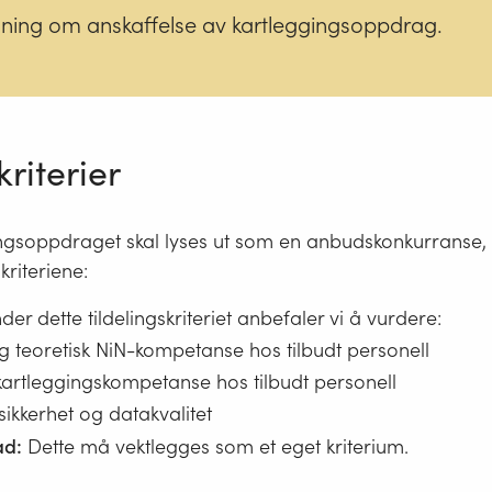
dning om anskaffelse av kartleggingsoppdrag.
kriterier
ingsoppdraget skal lyses ut som en anbudskonkurranse,
skriteriene:
er dette tildelingskriteriet anbefaler vi å vurdere:
og teoretisk NiN-kompetanse hos tilbudt personell
kartleggingskompetanse hos tilbudt personell
sikkerhet og datakvalitet
ad:
Dette må vektlegges som et eget kriterium.