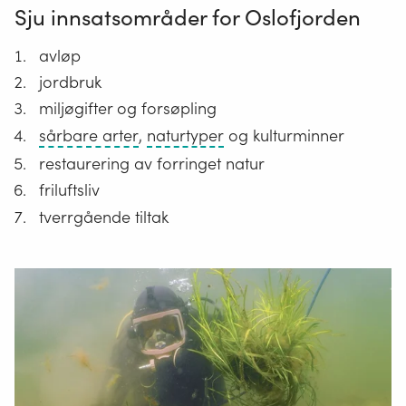
Sju innsatsområder for Oslofjorden
avløp
jordbruk
miljøgifter og forsøpling
Sårbare
En
sårbare arter
,
naturtyper
og kulturminner
arter
naturtype
restaurering av forringet natur
er
er
friluftsliv
arter
en
tverrgående tiltak
som
ensartet
står
type
i
natur
fare
som
for
omfatter
å
alle
bli
levende
utrydningstruede.
organismer
og
de