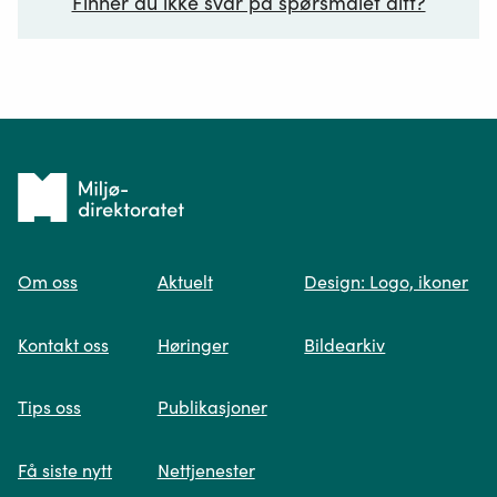
Finner du ikke svar på spørsmålet ditt?
Ditt spørsmål*
Tilbake
til
Om oss
Aktuelt
Design: Logo, ikoner
forsiden
Spør oss
Kontakt oss
Høringer
Bildearkiv
Når du skriver spørsmålet ditt, gjør vi et
Tips oss
Publikasjoner
søk og viser deg vår mest relevante
informasjon.
Få siste nytt
Nettjenester