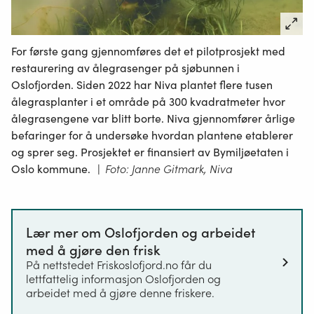
miljøfaktorene
som
virker
For første gang gjennomføres det et pilotprosjekt med
der,
restaurering av ålegrasenger på sjøbunnen i
eller
Oslofjorden. Siden 2022 har Niva plantet flere tusen
spesielle
ålegrasplanter i et område på 300 kvadratmeter hvor
typer
ålegrasengene var blitt borte. Niva gjennomfører årlige
naturforekomster
befaringer for å undersøke hvordan plantene etablerer
som
og sprer seg. Prosjektet er finansiert av Bymiljøetaten i
dammer,
Oslo kommune.
|
Foto: Janne Gitmark, Niva
åkerholmer
eller
lignende,
samt
Lær mer om Oslofjorden og arbeidet
spesielle
med å gjøre den frisk
typer
På nettstedet Friskoslofjord.no får du
geologiske
lettfattelig informasjon Oslofjorden og
forekomster.
arbeidet med å gjøre denne friskere.
Dette