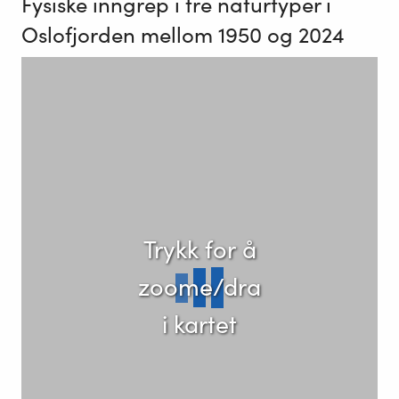
Fysiske inngrep i tre naturtyper i
Oslofjorden mellom 1950 og 2024
Trykk for å
zoome/dra
i kartet