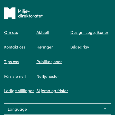
Tilbake
til
Om oss
Aktuelt
Design: Logo, ikoner
forsiden
Spør oss
Kontakt oss
Høringer
Bildearkiv
Når du skriver spørsmålet ditt, gjør vi et
Tips oss
Publikasjoner
søk og viser deg vår mest relevante
informasjon.
Få siste nytt
Nettjenester
Ledige stillinger
Skjema og frister
Fikk du ikke svar på spørsmålet ditt?
Language:
Trykk på knappen under og fyll inn