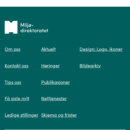
Ditt spørsmål*
Tilbake
til
Om oss
Aktuelt
Design: Logo, ikoner
forsiden
Spør oss
Kontakt oss
Høringer
Bildearkiv
Når du skriver spørsmålet ditt, gjør vi et
Tips oss
Publikasjoner
søk og viser deg vår mest relevante
informasjon.
Få siste nytt
Nettjenester
Ledige stillinger
Skjema og frister
Fikk du ikke svar på spørsmålet ditt?