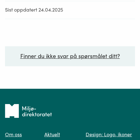
Sist oppdatert 24.04.2025
Finner du ikke svar på spørsmålet ditt?
Ditt spørsmål*
Tilbake
til
Om oss
Aktuelt
Design: Logo, ikoner
forsiden
Spør oss