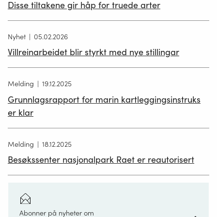
Disse tiltakene gir håp for truede arter
ell
spe
ty
Nyhet
05.02.2026
na
Villreinarbeidet blir styrkt med nye stillingar
so
da
åk
Melding
19.12.2025
ell
Grunnlagsrapport for marin kartleggingsinstruks
li
er klar
sa
spe
Melding
18.12.2025
ty
Besøkssenter nasjonalpark Raet er reautorisert
ge
fo
De
stå
Abonner på nyheter om
i