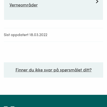
Verneområder
na
§
3.
Sist oppdatert 18.03.2022
Finner du ikke svar på spørsmålet ditt?
Ditt spørsmål*