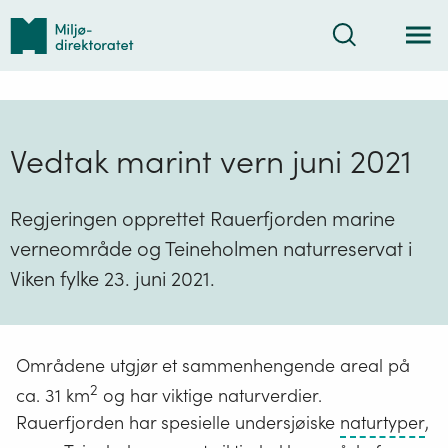
Tilbake
Søk
til
forsiden
Vedtak marint vern juni 2021
Regjeringen opprettet Rauerfjorden marine
verneområde og Teineholmen naturreservat i
Viken fylke 23. juni 2021.
Områdene utgjør et sammenhengende areal på
2
ca. 31 km
og har viktige naturverdier.
En
Rauerfjorden har spesielle undersjøiske
naturtyper
,