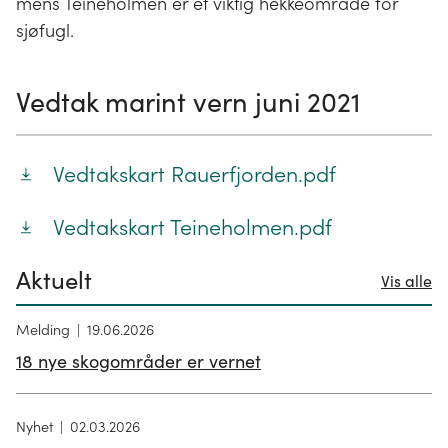
na
mens Teineholmen er et viktig hekkeområde for
er
sjøfugl.
en
en
Vedtak marint vern juni 2021
ty
na
so
Vedtakskart Rauerfjorden.pdf
om
all
Vedtakskart Teineholmen.pdf
le
or
Aktuelt
Vis alle
og
de
Melding
19.06.2026
mi
18 nye skogområder er vernet
so
vir
Nyhet
02.03.2026
der