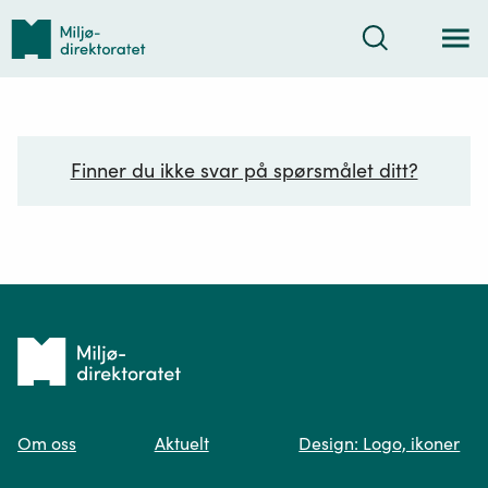
Tilbake
Søk
til
forsiden
Finner du ikke svar på spørsmålet ditt?
Ditt spørsmål*
Tilbake
til
Om oss
Aktuelt
Design: Logo, ikoner
forsiden
Spør oss