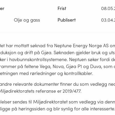
er
Frist
08.05.
Olje og gass
Publisert
03.04.
atet har mottatt søknad fra Neptune Energy Norge AS o
 produksjon og drift på Gjøa. Søknaden gjelder bruk og uts
er i havbunns­kontroll­systemene. Neptuen søker fordi de 
ammer på feltene Vega, Nova, Gjøa P1 og Duva, som all
etningen med rørledninger og kontrollkabler.
ndre relevante dokumenter finner du som vedlegg ne
iljødirektoratets referanse er 2019/477.
alelser sendes til Miljødirektoratet som vedlegg via denn
 ligge på høringssiden og blir synlig for alle interesserte