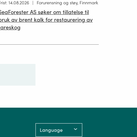
Høring
Frist: 14.08.2026
Forurensning og støy, Finnmark
ublisert
SeaForester AS søker om tillatelse til
19.06.2026
bruk av brent kalk for restaurering av
tareskog
Language: