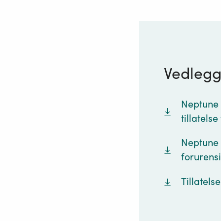
Vedleg
Neptune 
tillatels
Neptune 
forurensi
Tillatels