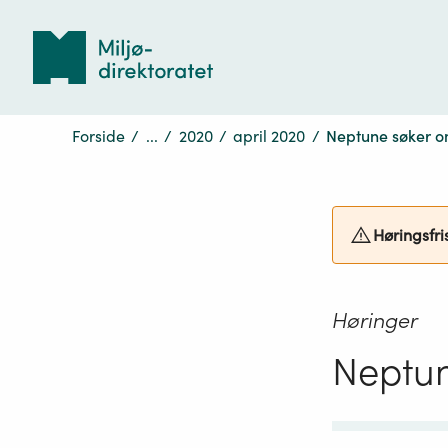
Tilbake
til
forsiden
Forside
/
...
/
2020
/
april 2020
/
Neptune søker o
Høringsfri
Høringer
Neptun