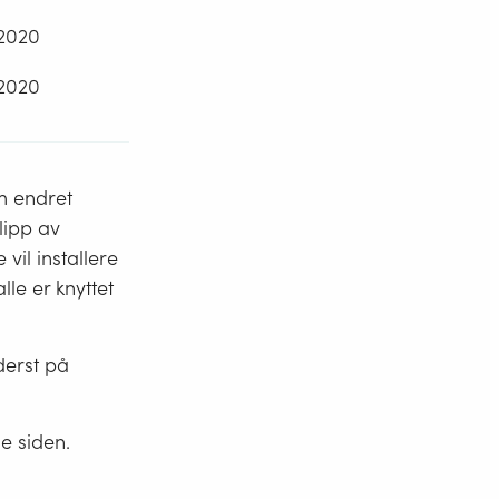
2020
2020
m endret
lipp av
vil installere
e er knyttet
derst på
e siden.
.