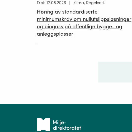
Høring
Frist: 12.08.2026
Klima, Regelverk
publisert
Høring av standardiserte
12.05.2026
minimumskrav om nullutslippsløsninger
og biogass på offentlige bygge- og
anleggsplasser
Ditt sp
Tilbake