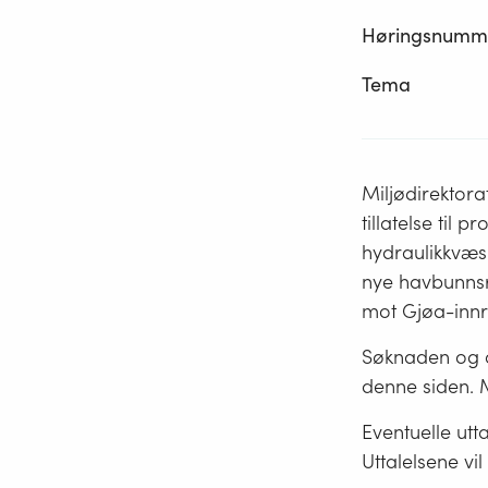
Høringsnumm
Tema
Miljødirektor
tillatelse til
hydraulikkvæsk
nye havbunnsr
mot Gjøa-innr
Søknaden og a
denne siden. M
Eventuelle utt
Uttalelsene vil