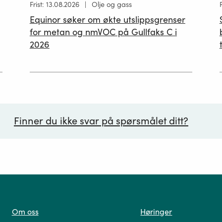
Høring
Frist: 13.08.2026
Olje og gass
publisert
p
Equinor søker om økte utslippsgrenser
02.07.2026
for metan og nmVOC på Gullfaks C i
2026
Finner du ikke svar på spørsmålet ditt?
ørsmål*
Om oss
Høringer