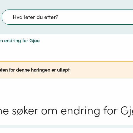
Søk
m endring for Gjøa
sten for denne høringen er utløpt
e søker om endring for G