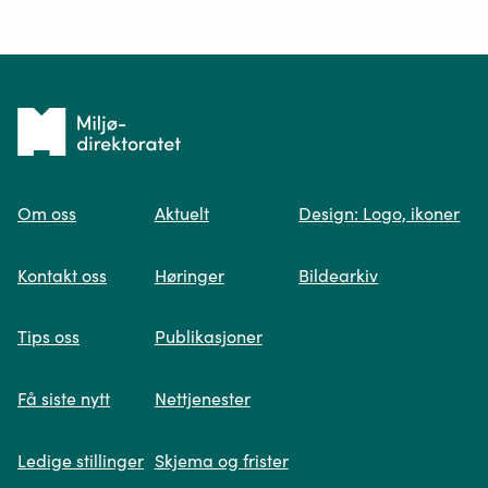
Ditt spørsmål*
Tilbake
til
Om oss
Aktuelt
Design: Logo, ikoner
forsiden
Spør oss
Kontakt oss
Høringer
Bildearkiv
Når du skriver spørsmålet ditt, gjør vi et
Tips oss
Publikasjoner
søk og viser deg vår mest relevante
informasjon.
Få siste nytt
Nettjenester
Ledige stillinger
Skjema og frister