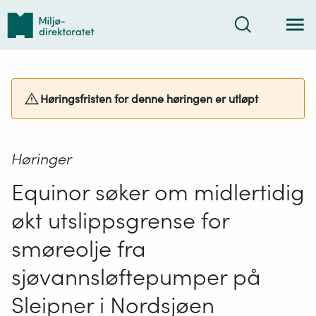
Tilbake
Søk
til
forsiden
Høringsfristen for denne høringen er utløpt
Høringer
Equinor søker om midlertidig
økt utslippsgrense for
smøreolje fra
sjøvannsløftepumper på
Sleipner i Nordsjøen