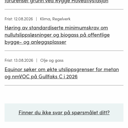
forurenset grunn ved Rygge Hovedflystasjon
Høring
Frist: 12.08.2026
Klima, Regelverk
publisert
Høring av standardiserte minimumskrav om
12.05.2026
nullutslippsløsninger og biogass på offentlige
bygge- og anleggsplasser
Høring
Frist: 13.08.2026
Olje og gass
publisert
Equinor søker om økte utslippsgrenser for metan
02.07.2026
og nmVOC på Gullfaks C i 2026
Finner du ikke svar på spørsmålet ditt?