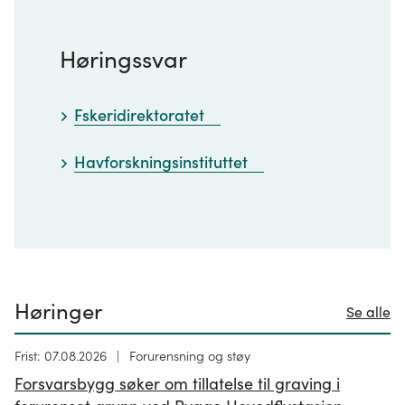
Høringssvar
Fskeridirektoratet
Havforskningsinstituttet
Høringer
Se alle
Høring
Frist: 07.08.2026
Forurensning og støy
publisert
Forsvarsbygg søker om tillatelse til graving i
26.06.2026