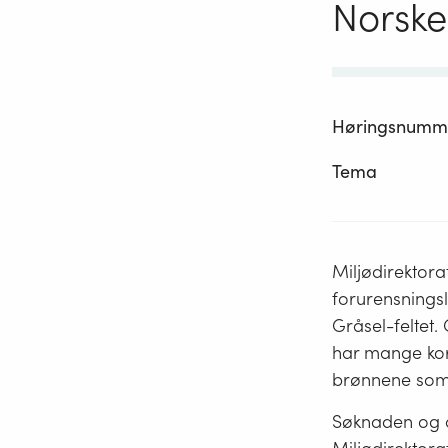
Norske
Høringsnumm
Tema
Miljødirektora
forurensnings
Gråsel-feltet.
har mange kora
brønnene som A
Søknaden og a