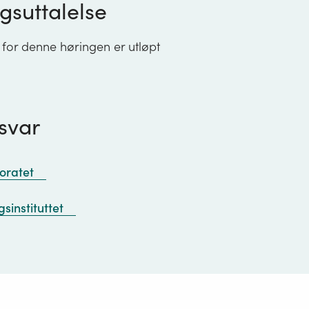
gsuttalelse
 for denne høringen er utløpt
svar
toratet
sinstituttet