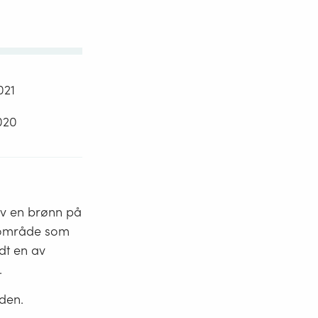
021
2020
av en brønn på
et område som
dt en av
.
den.