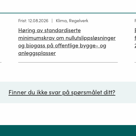
Høring
Frist: 12.08.2026
Klima, Regelverk
publisert
p
Høring av standardiserte
12.05.2026
minimumskrav om nullutslippsløsninger
og biogass på offentlige bygge- og
anleggsplasser
Finner du ikke svar på spørsmålet ditt?
ørsmål*