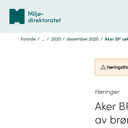
Tilbake
til
forsiden
Forside
/
...
/
2020
/
desember 2020
/
Aker BP sø
Høringsfri
Høringer
Aker B
av brø