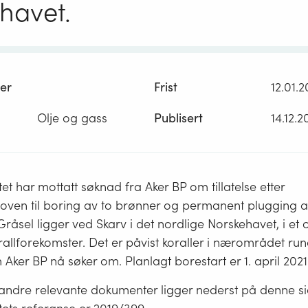
havet.
er
Frist
12.01.2
Olje og gass
Publisert
14.12.
tet har mottatt søknad fra Aker BP om tillatelse etter
loven til boring av to brønner og permanent plugging 
 Gråsel ligger ved Skarv i det nordlige Norskehavet, i 
llforekomster. Det er påvist koraller i nærområdet run
ker BP nå søker om. Planlagt borestart er 1. april 2021
ndre relevante dokumenter ligger nederst på denne si