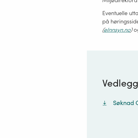
Miljødirektora
Eventuelle utta
på høringssiden
(
eInnsyn.no
)
o
Vedleg
Søknad G