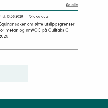
Se alle
Høring
Frist: 13.08.2026
Olje og gass
ublisert
Equinor søker om økte utslippsgrenser
02.07.2026
for metan og nmVOC på Gullfaks C i
2026