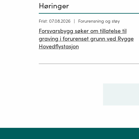
Høringer
Høring
Frist: 07.08.2026
Forurensning og støy
publisert
Forsvarsbygg søker om tillatelse til
26.06.2026
graving i forurenset grunn ved Rygge
Hovedflystasjon
Ditt sp