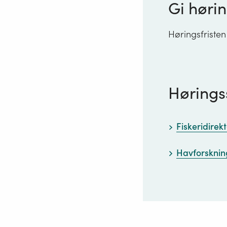
Gi hørin
Høringsfristen
Hørings
Fiskeridirek
Havforskning