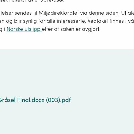
tets referanse er 2019/399.
lelser sendes til Miljødirektoratet via denne siden. Uttale
 og blir synlig for alle interesserte. Vedtaket finnes i v
g i
Norske utslipp
etter at saken er avgjort.
g
råsel Final.docx (003).pdf