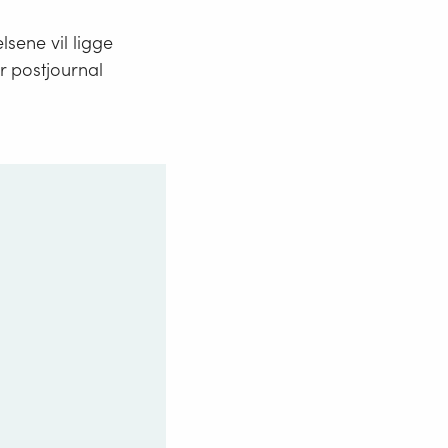
lsene vil ligge
år postjournal