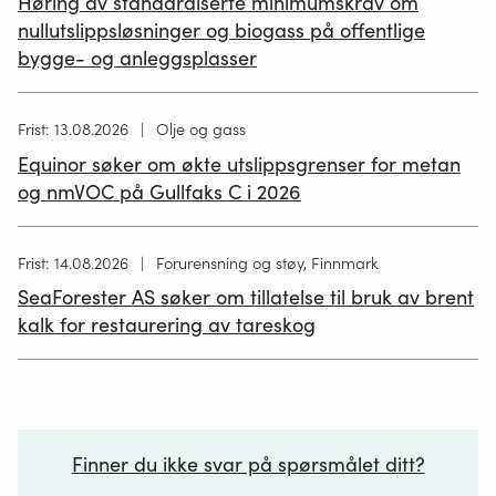
Høring av standardiserte minimumskrav om
12.05.2026
nullutslippsløsninger og biogass på offentlige
bygge- og anleggsplasser
Høring
Frist: 13.08.2026
Olje og gass
publisert
Equinor søker om økte utslippsgrenser for metan
02.07.2026
og nmVOC på Gullfaks C i 2026
Høring
Frist: 14.08.2026
Forurensning og støy, Finnmark
publisert
SeaForester AS søker om tillatelse til bruk av brent
19.06.2026
kalk for restaurering av tareskog
Finner du ikke svar på spørsmålet ditt?