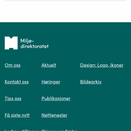
Ditt spørsmål*
Tilbake
til
Om oss
Aktuelt
Design: Logo, ikoner
forsiden
Spør oss
Kontakt oss
Høringer
Bildearkiv
Når du skriver spørsmålet ditt, gjør vi et
Tips oss
Publikasjoner
søk og viser deg vår mest relevante
informasjon.
Få siste nytt
Nettjenester