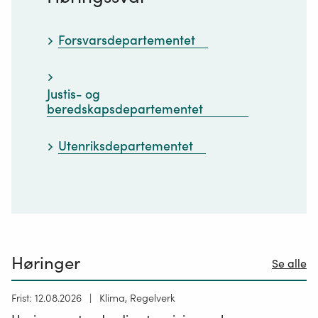
Forsvarsdepartementet
Justis- og
beredskapsdepartementet
Utenriksdepartementet
Høringer
Se alle
Høring
Frist: 12.08.2026
Klima, Regelverk
publisert