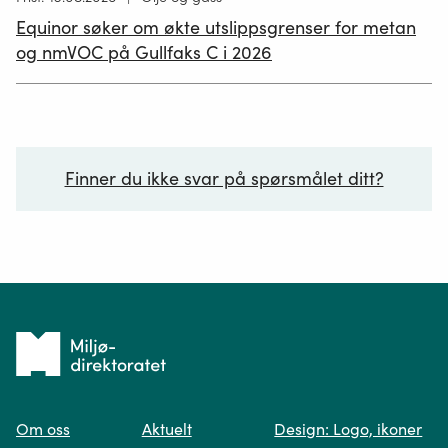
publisert
Equinor søker om økte utslippsgrenser for metan
02.07.2026
og nmVOC på Gullfaks C i 2026
Finner du ikke svar på spørsmålet ditt?
Ditt spørsmål*
Tilbake
til
Om oss
Aktuelt
Design: Logo, ikoner
forsiden
Spør oss