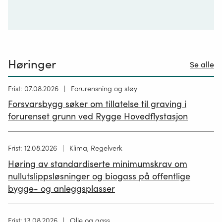
Høringer
Se alle
Høring
Frist: 07.08.2026
Forurensning og støy
publisert
Forsvarsbygg søker om tillatelse til graving i
26.06.2026
forurenset grunn ved Rygge Hovedflystasjon
Høring
Frist: 12.08.2026
Klima, Regelverk
publisert
Høring av standardiserte minimumskrav om
12.05.2026
nullutslippsløsninger og biogass på offentlige
bygge- og anleggsplasser
Høring
Frist: 13.08.2026
Olje og gass