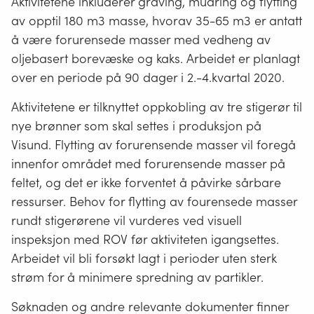
Aktivitetene inkluderer graving, mudring og flytting
av opptil 180 m3 masse, hvorav 35-65 m3 er antatt
å være forurensede masser med vedheng av
oljebasert borevæske og kaks. Arbeidet er planlagt
over en periode på 90 dager i 2.-4.kvartal 2020.
Aktivitetene er tilknyttet oppkobling av tre stigerør til
nye brønner som skal settes i produksjon på
Visund. Flytting av forurensende masser vil foregå
innenfor området med forurensende masser på
feltet, og det er ikke forventet å påvirke sårbare
ressurser. Behov for flytting av fourensede masser
rundt stigerørene vil vurderes ved visuell
inspeksjon med ROV før aktiviteten igangsettes.
Arbeidet vil bli forsøkt lagt i perioder uten sterk
strøm for å minimere spredning av partikler.
Søknaden og andre relevante dokumenter finner