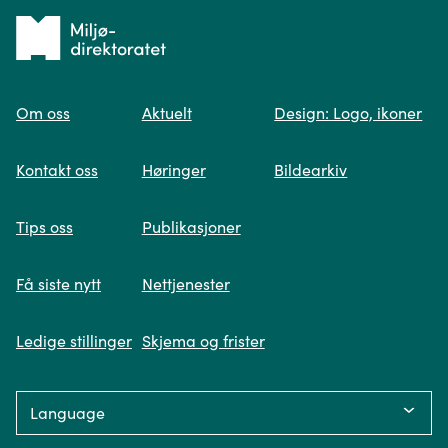
Tilbake
til
Om oss
Aktuelt
Design: Logo, ikoner
forsiden
Spør oss
Kontakt oss
Høringer
Bildearkiv
Når du skriver spørsmålet ditt, gjør vi et
Tips oss
Publikasjoner
søk og viser deg vår mest relevante
informasjon.
Få siste nytt
Nettjenester
Ledige stillinger
Skjema og frister
Fikk du ikke svar på spørsmålet ditt?
Language:
Trykk på knappen under og fyll inn