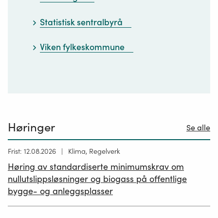
Statistisk sentralbyrå
Viken fylkeskommune
Høringer
Se alle
Høring
Frist: 12.08.2026
Klima, Regelverk
publisert
Høring av standardiserte minimumskrav om
12.05.2026
nullutslippsløsninger og biogass på offentlige
bygge- og anleggsplasser