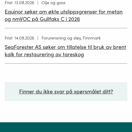
Høring
Frist: 13.08.2026
Olje og gass
publisert
Equinor søker om økte utslippsgrenser for metan
02.07.2026
og nmVOC på Gullfaks C i 2026
Høring
Frist: 14.08.2026
Forurensning og støy, Finnmark
publisert
SeaForester AS søker om tillatelse til bruk av brent
19.06.2026
kalk for restaurering av tareskog
Finner du ikke svar på spørsmålet ditt?
Ditt spørsmål*