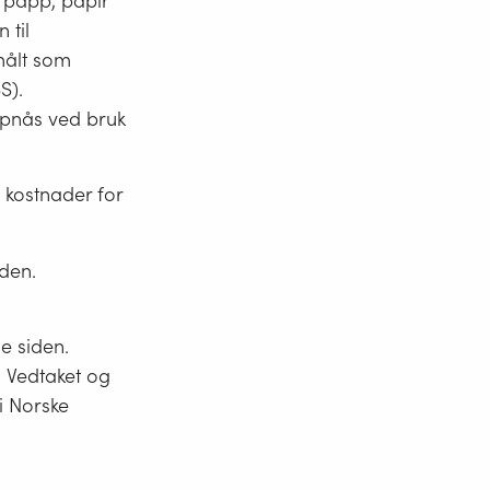
 papp, papir
 til
målt som
S).
ppnås ved bruk
 kostnader for
den.
e siden.
e. Vedtaket og
 i Norske