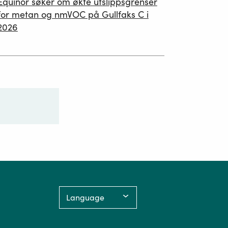
Equinor søker om økte utslippsgrenser
02.07.2026
for metan og nmVOC på Gullfaks C i
2026
Language: