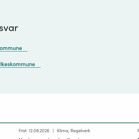
svar
 kommune
fylkeskommune
Høring
Frist: 12.08.2026
Klima, Regelverk
publisert
p