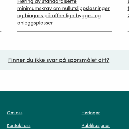
Høring av standardiserte
12.05.2026
minimumskrav om nullutslippsløsninger
og biogass på offentlige bygge- og
anleggsplasser
Finner du ikke svar på spørsmålet ditt?
ørsmål*
Om oss
Høringer
Kontakt oss
Publikasjoner