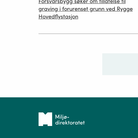
Forsvarsbygg søker om tillatelse til
26.06.2026
graving i forurenset grunn ved Rygge
Hovedflystasjon
Ditt sp
Tilbake
til