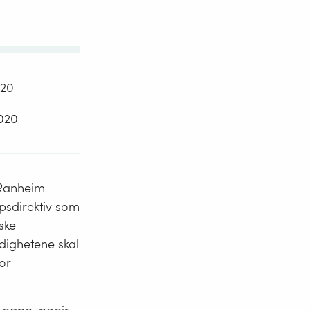
020
2020
r Ranheim
psdirektiv som
ske
dighetene skal
or