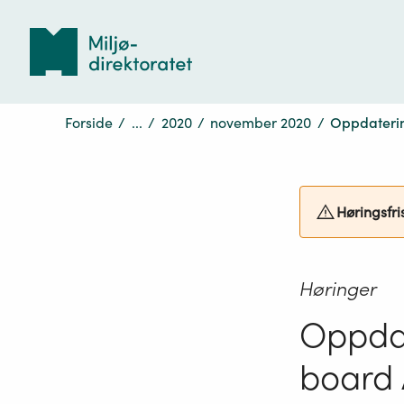
Tilbake
til
forsiden
Forside
/
...
/
2020
/
november 2020
/
Oppdatering
Høringsfri
Høringer
Oppda
board A