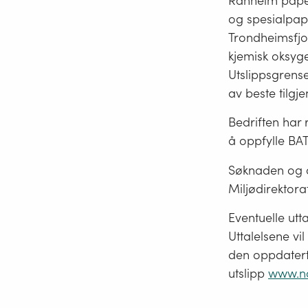
Ranheim pape
og spesialpapi
Trondheimsfjo
kjemisk oksyge
Utslippsgrens
av beste tilgj
Bedriften har 
å oppfylle BAT
Søknaden og a
Miljødirektora
Eventuelle utt
Uttalelsene vil
den oppdaterte 
utslipp
www.no