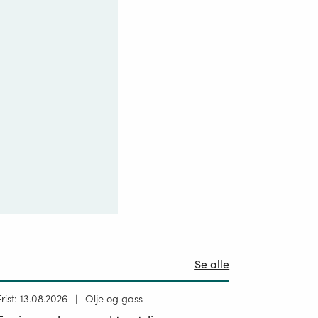
Se alle
Høring
Frist: 13.08.2026
Olje og gass
ublisert