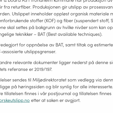
r & board AS i Trondheim kommune har produksjon av
r fra returfiber. Produksjonen gir utslipp av prosessvann
rden. Utslippet inneholder oppløst organisk materiale 
nforbrukende stoffer (KOF) og fiber (suspendert stoff, S
ene skal settes på bakgrunn av hvilke nivåer som kan o
engelige teknikker – BAT (Best available techniques).
redegjort for oppnåelse av BAT, samt tiltak og estimerte
-assosierte utslippsgrenser.
ndre relevante dokumenter ligger nederst på denne si
tets referanse er 2019/197.
alelser sendes til Miljødirektoratet som vedlegg via denn
 ligge på høringssiden og blir synlig for alle interessert
tillatelsen finnes i vår postjournal og tillatelsen finnes
rskeutslipp.no
etter at saken er avgjort.