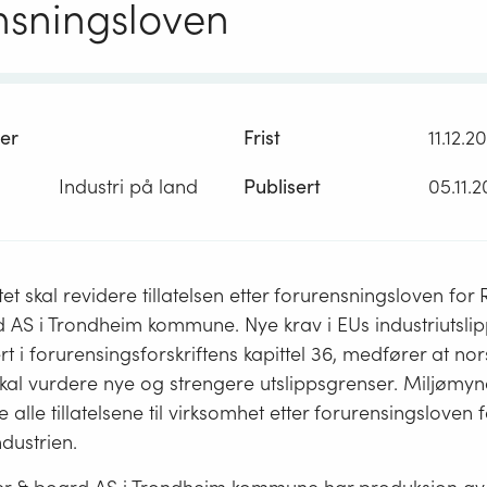
nsningsloven
er
Frist
11.12.2
Industri på land
Publisert
05.11.
tet skal revidere tillatelsen etter forurensningsloven fo
 AS i Trondheim kommune. Nye krav i EUs industriutslip
t i forurensingsforskriftens kapittel 36, medfører at nor
kal vurdere nye og strengere utslippsgrenser. Miljømyn
 alle tillatelsene til virksomhet etter forurensingsloven f
ndustrien.