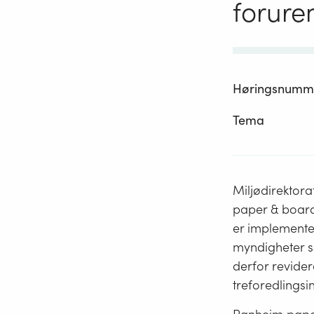
forure
Høringsnumm
Tema
Miljødirektora
paper & board
er implementer
myndigheter s
derfor revidere
treforedlingsi