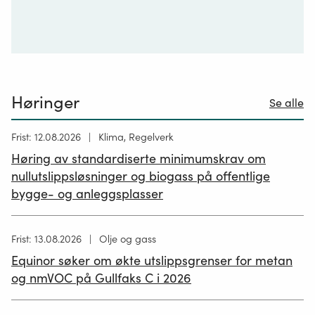
Høringer
Se alle
Høring
Frist: 12.08.2026
Klima, Regelverk
publisert
Høring av standardiserte minimumskrav om
12.05.2026
nullutslippsløsninger og biogass på offentlige
bygge- og anleggsplasser
Høring
Frist: 13.08.2026
Olje og gass
publisert
Equinor søker om økte utslippsgrenser for metan
02.07.2026
og nmVOC på Gullfaks C i 2026