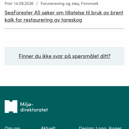
Høring
Frist: 14.08.2026
Forurensning og støy, Finnmark
publisert
SeaForester AS søker om tillatelse til bruk av brent
19.06.2026
kalk for restaurering av tareskog
Finner du ikke svar på spørsmålet ditt?
Ditt spørsmål*
Tilbake
til
Om oss
Aktuelt
Design: Logo, ikoner
forsiden