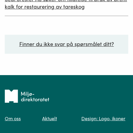
19.06.2026
kalk for restaurering av tareskog
Finner du ikke svar på spørsmålet ditt?
Ditt spørsmål*
Tilbake
til
Om oss
Aktuelt
Design: Logo, ikoner
forsiden
Spør oss