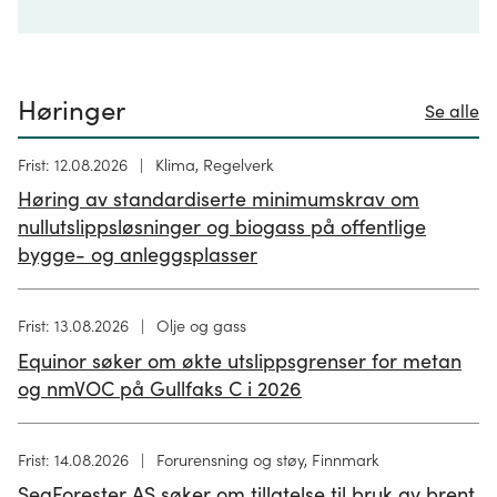
Høringer
Se alle
Høring
Frist: 12.08.2026
Klima, Regelverk
publisert
Høring av standardiserte minimumskrav om
12.05.2026
nullutslippsløsninger og biogass på offentlige
bygge- og anleggsplasser
Høring
Frist: 13.08.2026
Olje og gass
publisert
Equinor søker om økte utslippsgrenser for metan
02.07.2026
og nmVOC på Gullfaks C i 2026
Høring
Frist: 14.08.2026
Forurensning og støy, Finnmark
publisert
SeaForester AS søker om tillatelse til bruk av brent