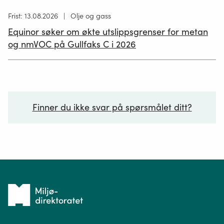
Høring
Frist: 13.08.2026
Olje og gass
publisert
Equinor søker om økte utslippsgrenser for metan
02.07.2026
og nmVOC på Gullfaks C i 2026
Finner du ikke svar på spørsmålet ditt?
Ditt spørsmål*
Tilbake
til