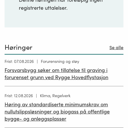
registrerte uttalelser.
Høringer
Se alle
Høring
Frist: 07.08.2026
Forurensning og støy
publisert
Forsvarsbygg søker om tillatelse til graving i
26.06.2026
forurenset grunn ved Rygge Hovedflystasjon
Høring
Frist: 12.08.2026
Klima, Regelverk
publisert
Høring av standardiserte minimumskrav om
12.05.2026
nullutslippsløsninger og biogass på offentlige
bygge- og anleggsplasser