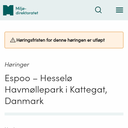
Tilbake
Søk
til
forsiden
Høringsfristen for denne høringen er utløpt
Høringer
Espoo – Hesselø
Havmøllepark i Kattegat,
Danmark