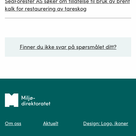
SeaForester AS søker om tillatelse til bruk av brent
19.06.2026
kalk for restaurering av tareskog
Finner du ikke svar på spørsmålet ditt?
Ditt spørsmål*
Tilbake
til
Om oss
Aktuelt
Design: Logo, ikoner
forsiden
Spør oss