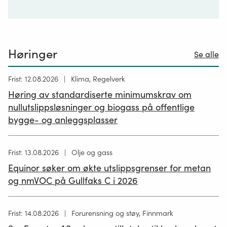
Høringer
Se alle
Høring
Frist: 12.08.2026
Klima, Regelverk
publisert
Høring av standardiserte minimumskrav om
12.05.2026
nullutslippsløsninger og biogass på offentlige
bygge- og anleggsplasser
Høring
Frist: 13.08.2026
Olje og gass
publisert
Equinor søker om økte utslippsgrenser for metan
02.07.2026
og nmVOC på Gullfaks C i 2026
Høring
Frist: 14.08.2026
Forurensning og støy, Finnmark
publisert