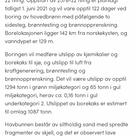
22 Iving. Oppstart av 25/8-22 Iving er planlagt
tidligst 1. juni 2021 og vil vare opptil 122 dager ved
boring av hovedbrønn med påfølgende to
sidesteg, brønntesting og brønnopprenskning.
Borelokasjonen ligger 142 km fra norskekysten, og
vanndypet er 129 m.
Boringen vil medføre utslipp av kjemikalier og
borekaks til sjø, og utslipp til luft fra
kraftgenerering, brønntesting og
brønnopprenskning. Det vil være utslipp av opptil
1294 tonn i grønn miljøkategori og 65 tonn i gul
miljøkategori, herav ca. 0,16 tonn i gul
underkategori 2. Utslippet av borekaks er estimert
til omlag 1087 tonn.
Havbunnen består av siltholdig sand med spredte
fragmenter av skjell, og det er observert lave