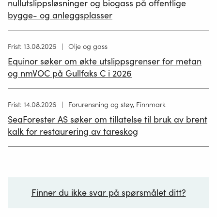
nullutslippsløsninger og biogass på offentlige
bygge- og anleggsplasser
Høring
Frist: 13.08.2026
Olje og gass
publisert
Equinor søker om økte utslippsgrenser for metan
02.07.2026
og nmVOC på Gullfaks C i 2026
Høring
Frist: 14.08.2026
Forurensning og støy, Finnmark
publisert
SeaForester AS søker om tillatelse til bruk av brent
19.06.2026
kalk for restaurering av tareskog
Finner du ikke svar på spørsmålet ditt?