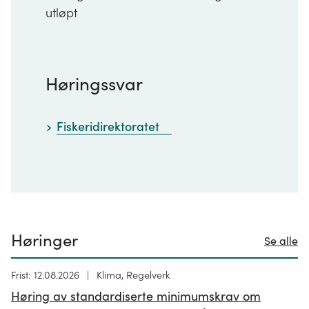
utløpt
Høringssvar
Fiskeridirektoratet
Høringer
Se alle
Høring
Frist: 12.08.2026
Klima, Regelverk
publisert
Høring av standardiserte minimumskrav om
12.05.2026