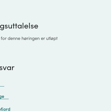
gsuttalelse
 for denne høringen er utløpt
svar
ge
ofjord