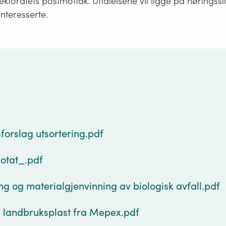
irektoratets postmottak. Uttalelsene vil ligge på høringss
 interesserte.
g
sforslag utsortering.pdf
otat_.pdf
ng og materialgjenvinning av biologisk avfall.pdf
 landbruksplast fra Mepex.pdf