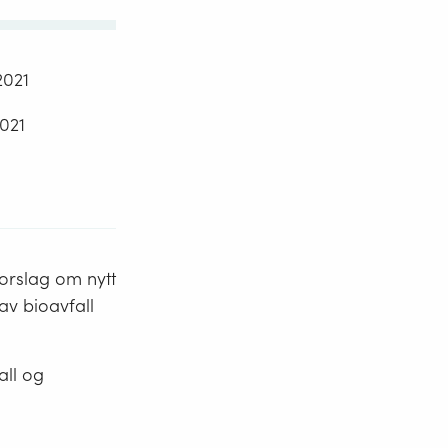
2021
2021
orslag om nytt
av bioavfall
all og