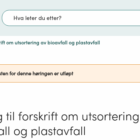
Søk
krift om utsortering av bioavfall og plastavfall
sten for denne høringen er utløpt
 til forskrift om utsorterin
ll og plastavfall