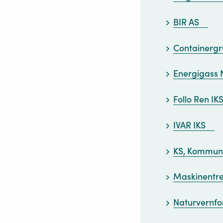
BIR AS
Containerg
Energigass 
Follo Ren IK
IVAR IKS
KS, Kommune
Maskinentr
Naturvernfo