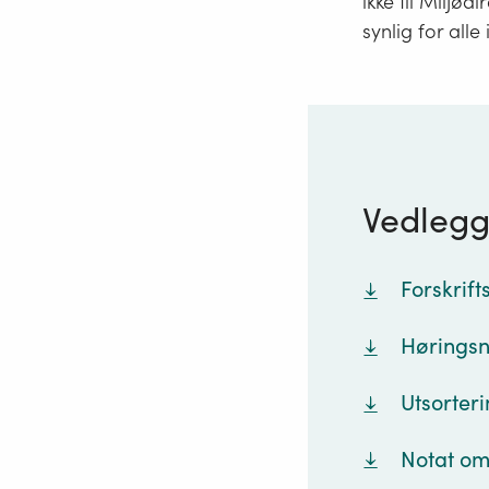
ikke til Miljød
synlig for alle
Vedleg
Forskrift
Høringsn
Utsorteri
Notat om