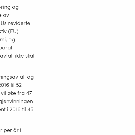
øring og
e av
EUs reviderte
tiv (EU)
omi, og
eparat
vfall ikke skal
ningsavfall og
16 til 52
vil øke fra 47
lgjenvinningen
t i 2016 til 45
 per år i