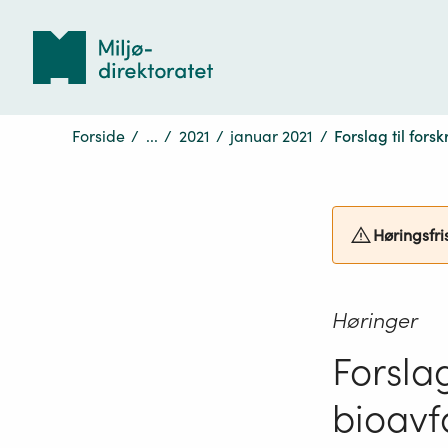
Tilbake
til
forsiden
Forside
/
...
/
2021
/
januar 2021
/
Forslag til fors
Høringsfri
Høringer
Forslag
bioavfa