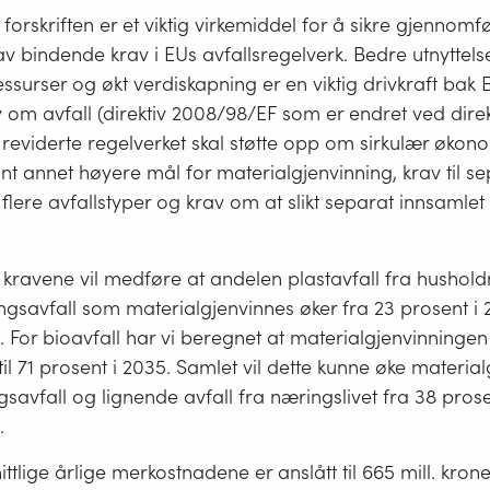
 forskriften er et viktig virkemiddel for å sikre gjennomf
v bindende krav i EUs avfallsregelverk. Bedre utnyttels
ressurser og økt verdiskapning er en viktig drivkraft bak 
om avfall (direktiv 2008/98/EF som er endret ved direk
 reviderte regelverket skal støtte opp om sirkulær økon
nt annet høyere mål for materialgjenvinning, krav til s
flere avfallstyper og krav om at slikt separat innsamlet a
t kravene vil medføre at andelen plastavfall fra hushold
gsavfall som materialgjenvinnes øker fra 23 prosent i 20
. For bioavfall har vi beregnet at materialgjenvinningen 
til 71 prosent i 2035. Samlet vil dette kunne øke materia
savfall og lignende avfall fra næringslivet fra 38 prosen
.
tlige årlige merkostnadene er anslått til 665 mill. kroner