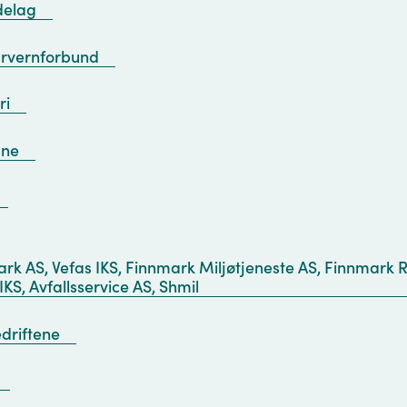
delag
urvernforbund
ri
une
rk AS, Vefas IKS, Finnmark Miljøtjeneste AS, Finnmark 
IKS, Avfallsservice AS, Shmil
driftene