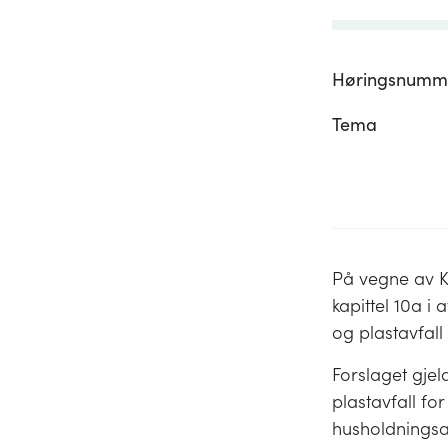
Høringsnumm
Tema
På vegne av K
kapittel 10a i
og plastavfall
Forslaget gjel
plastavfall fo
husholdningsa