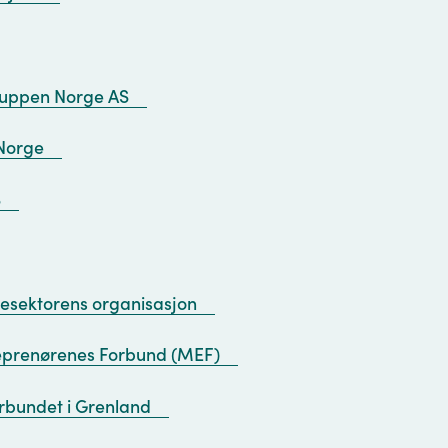
ruppen Norge AS
Norge
S
sektorens organisasjon
eprenørenes Forbund (MEF)
rbundet i Grenland