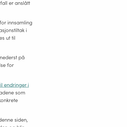
all er anslått
 for innsamling
jonstiltak i
 ut til
g nederst på
se for
il endringer i
tnadene som
konkrete
 denne siden,