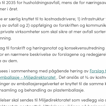
til 2035 for husholdningsavfall, mens de for næringsavf
oner i året.
er særlig knyttet til to kostnadsdrivere; 1) infrastruktur
av avfall og 2) oppfølging av forskriften og kommunikas
ivate virksomheter som skal sikre at mer avfall sorteres
nning.
orslag til forskrift og høringsnotat og konsekvensutrednin
for en nærmere beskrivelse av forslagene og redegjørel
e av dem.
sees i sammenheng med pågående høring av
Forslag t
emballasje - Miljødirektoratet
. Det anslås at ¾ av kos
inger av emballasjeregelverket er knyttet til de samme 
innsamling og behandling av plastemballasje.
alelser skal sendes til Miljødirektoratet som vedlegg via