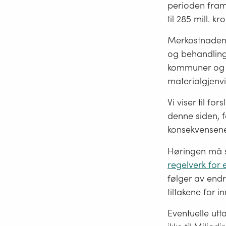
perioden fram 
til 285 mill. kr
Merkostnadene 
og behandling 
kommuner og pr
materialgjenvi
Vi viser til f
denne siden, 
konsekvensen
Høringen må 
regelverk for 
følger av endr
tiltakene for 
Eventuelle utt