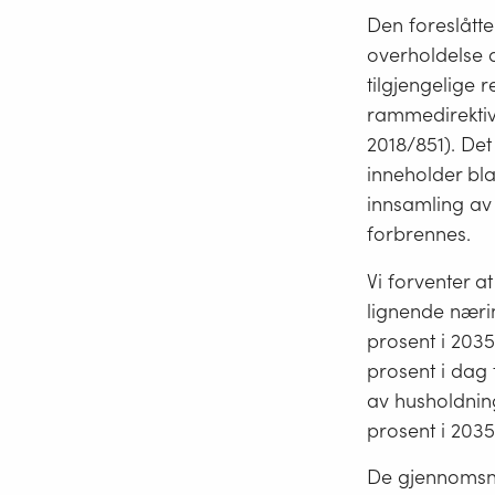
Den foreslåtte
overholdelse a
tilgjengelige 
rammedirektiv 
2018/851). Det
inneholder bla
innsamling av 
forbrennes.
Vi forventer a
lignende nærin
prosent i 2035
prosent i dag 
av husholdning
prosent i 2035
De gjennomsnit