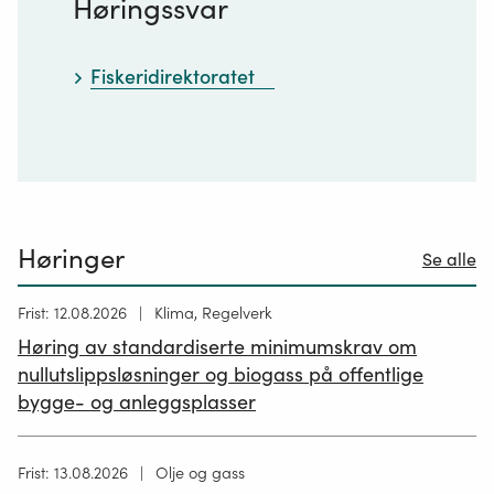
Høringssvar
Fiskeridirektoratet
Høringer
Se alle
Høring
Frist: 12.08.2026
Klima, Regelverk
publisert
Høring av standardiserte minimumskrav om
12.05.2026
nullutslippsløsninger og biogass på offentlige
bygge- og anleggsplasser
Høring
Frist: 13.08.2026
Olje og gass