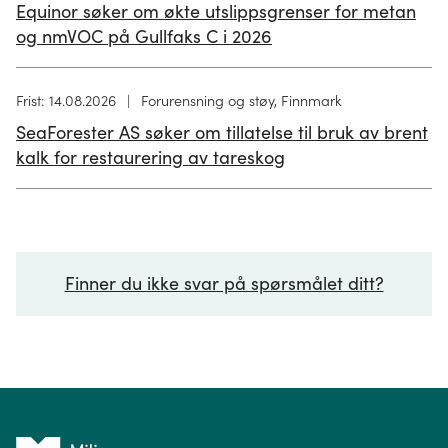
publisert
Equinor søker om økte utslippsgrenser for metan
02.07.2026
og nmVOC på Gullfaks C i 2026
Høring
Frist: 14.08.2026
Forurensning og støy, Finnmark
publisert
SeaForester AS søker om tillatelse til bruk av brent
19.06.2026
kalk for restaurering av tareskog
Finner du ikke svar på spørsmålet ditt?
Ditt spørsmål*