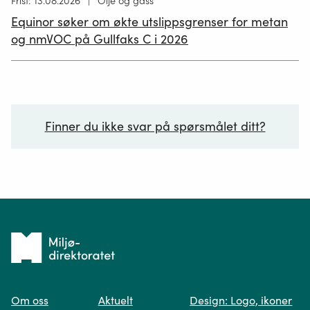
Høring
Frist: 13.08.2026
Olje og gass
publisert
Equinor søker om økte utslippsgrenser for metan
02.07.2026
og nmVOC på Gullfaks C i 2026
Finner du ikke svar på spørsmålet ditt?
Ditt spørsmål*
Tilbake
til
Om oss
Aktuelt
Design: Logo, ikoner
forsiden