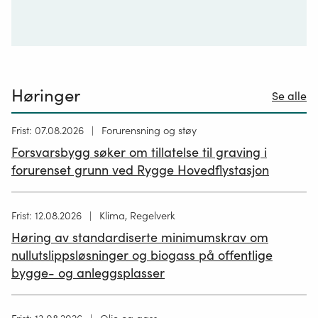
Høringer
Se alle
Høring
Frist: 07.08.2026
Forurensning og støy
publisert
Forsvarsbygg søker om tillatelse til graving i
26.06.2026
forurenset grunn ved Rygge Hovedflystasjon
Høring
Frist: 12.08.2026
Klima, Regelverk
publisert
Høring av standardiserte minimumskrav om
12.05.2026
nullutslippsløsninger og biogass på offentlige
bygge- og anleggsplasser