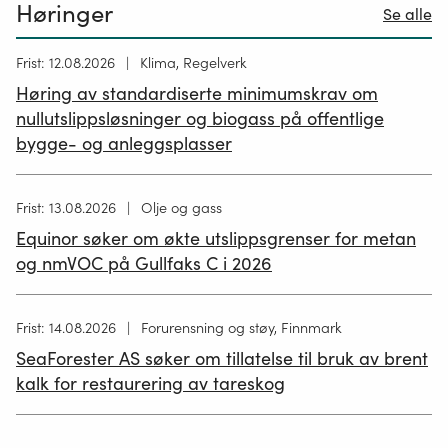
Høringer
Se alle
Høring
Frist: 12.08.2026
Klima, Regelverk
publisert
Høring av standardiserte minimumskrav om
12.05.2026
nullutslippsløsninger og biogass på offentlige
bygge- og anleggsplasser
Høring
Frist: 13.08.2026
Olje og gass
publisert
Equinor søker om økte utslippsgrenser for metan
02.07.2026
og nmVOC på Gullfaks C i 2026
Høring
Frist: 14.08.2026
Forurensning og støy, Finnmark
publisert
SeaForester AS søker om tillatelse til bruk av brent
19.06.2026
kalk for restaurering av tareskog