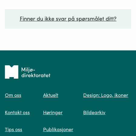
Finner du ikke svar på spørsmålet ditt?
Ditt spørsmål*
Tilbake
til
Om oss
Aktuelt
Design: Logo, ikoner
forsiden
Spør oss
Kontakt oss
Høringer
Bildearkiv
Når du skriver spørsmålet ditt, gjør vi et
Tips oss
Publikasjoner
søk og viser deg vår mest relevante