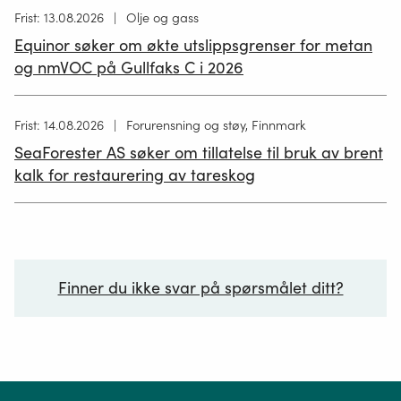
Høring
Frist: 13.08.2026
Olje og gass
publisert
Equinor søker om økte utslippsgrenser for metan
02.07.2026
og nmVOC på Gullfaks C i 2026
Høring
Frist: 14.08.2026
Forurensning og støy, Finnmark
publisert
SeaForester AS søker om tillatelse til bruk av brent
19.06.2026
kalk for restaurering av tareskog
Finner du ikke svar på spørsmålet ditt?
Ditt spørsmål*