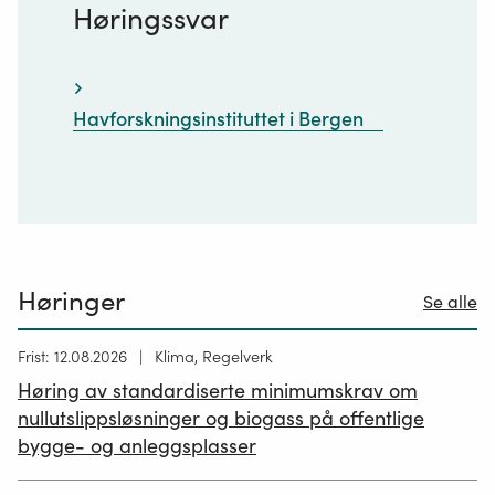
Høringssvar
Havforskningsinstituttet i Bergen
Høringer
Se alle
Høring
Frist: 12.08.2026
Klima, Regelverk
publisert
Høring av standardiserte minimumskrav om
12.05.2026
nullutslippsløsninger og biogass på offentlige
bygge- og anleggsplasser