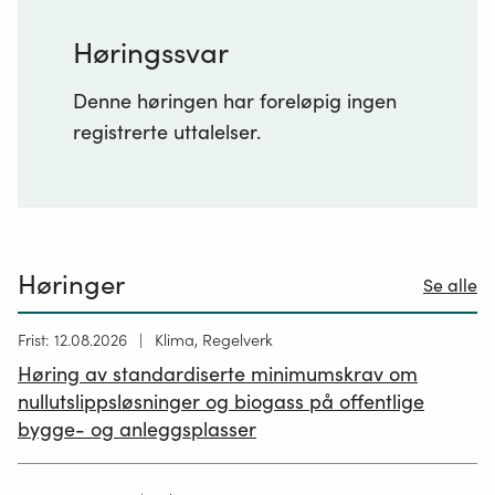
Høringssvar
Denne høringen har foreløpig ingen
registrerte uttalelser.
Høringer
Se alle
Høring
Frist: 12.08.2026
Klima, Regelverk
publisert
Høring av standardiserte minimumskrav om
12.05.2026
nullutslippsløsninger og biogass på offentlige
bygge- og anleggsplasser