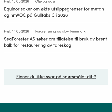
Høring
Frist: 13.08.2026
Olje og gass
publisert
Equinor søker om økte utslippsgrenser for metan
02.07.2026
og nmVOC på Gullfaks C i 2026
Høring
Frist: 14.08.2026
Forurensning og støy, Finnmark
publisert
SeaForester AS søker om tillatelse til bruk av brent
19.06.2026
kalk for restaurering av tareskog
Finner du ikke svar på spørsmålet ditt?
Ditt spørsmål*