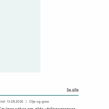
Se alle
Høring
Frist: 13.08.2026
Olje og gass
ublisert
Equinor søker om økte utslippsgrenser