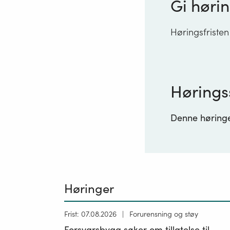
Gi hørin
Høringsfristen
Hørings
Denne høringen
Høringer
Høring
Frist: 07.08.2026
Forurensning og støy
publisert
Forsvarsbygg søker om tillatelse til