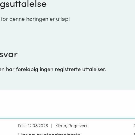
gsuttalelse
 for denne høringen er utløpt
svar
 har foreløpig ingen registrerte uttalelser.
Høring
Frist: 12.08.2026
Klima, Regelverk
publisert
p
Høring av standardiserte