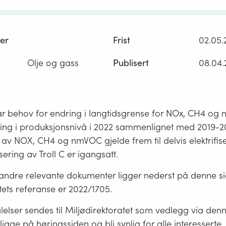
er
Frist
02.05.
Olje og gass
Publisert
08.04.
har behov for endring i langtidsgrense for NOx, CH4 o
ing i produksjonsnivå i 2022 sammenlignet med 2019-202
pp av NOX, CH4 og nmVOC gjelde frem til delvis elektrifise
fisering av Troll C er igangsatt.
ndre relevante dokumenter ligger nederst på denne si
tets referanse er 2022/1705.
alelser sendes til Miljødirektoratet som vedlegg via denn
 ligge på høringssiden og bli synlig for alle interesserte.