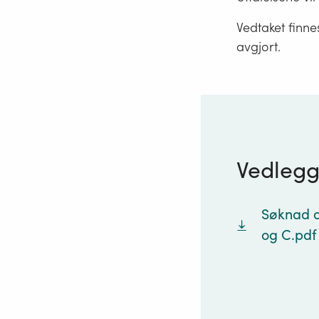
Vedtaket finne
avgjort.
Vedleg
Søknad o
og C.pdf