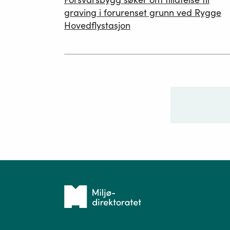
26.06.2026
graving i forurenset grunn ved Rygge
Hovedflystasjon
Ditt sp
Tilbake
til