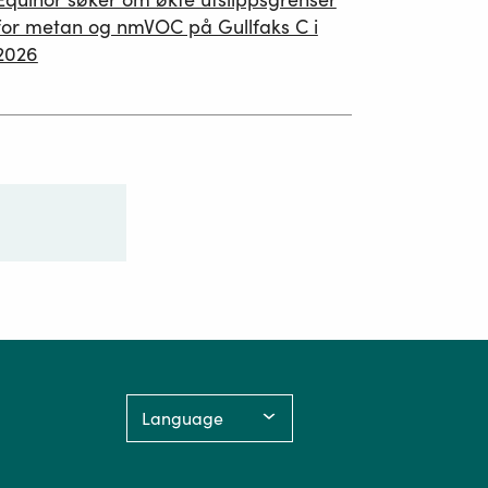
02.07.2026
for metan og nmVOC på Gullfaks C i
2026
Language: