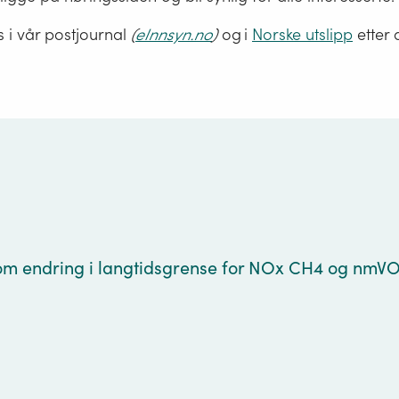
s i vår postjournal
(
eInnsyn.no
)
og i
Norske utslipp
etter 
g
m endring i langtidsgrense for NOx CH4 og nmVOC