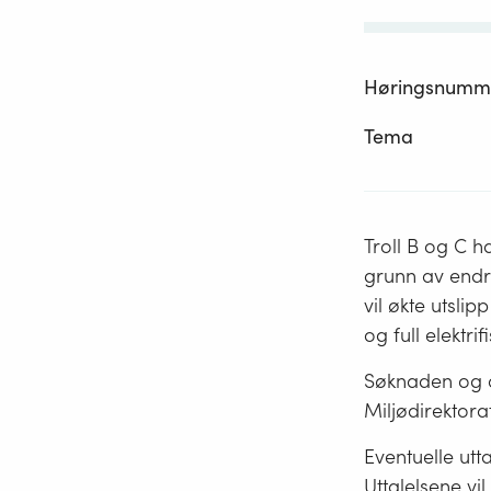
Høringsnumm
Tema
Troll B og C 
grunn av endr
vil økte utsli
og full elektri
Søknaden og a
Miljødirektora
Eventuelle utt
Uttalelsene vil