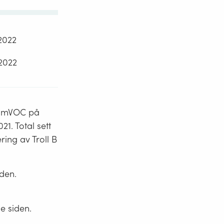
2022
2022
g nmVOC på
1. Total sett
ring av Troll B
den.
e siden.