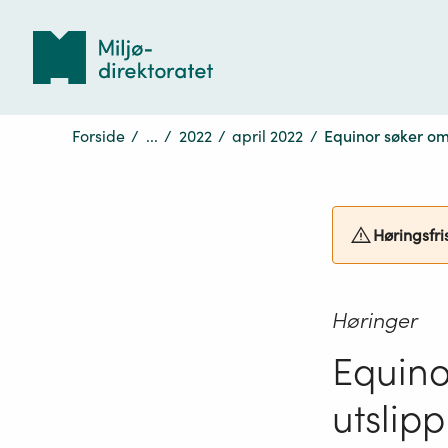
Tilbake
til
forsiden
Forside
/
...
/
2022
/
april 2022
/
Equinor søker om ø
Høringsfri
Høringer
Equino
utslipp 