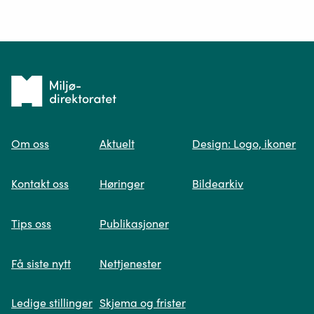
Ditt spørsmål*
Tilbake
til
Om oss
Aktuelt
Design: Logo, ikoner
forsiden
Spør oss
Kontakt oss
Høringer
Bildearkiv
Når du skriver spørsmålet ditt, gjør vi et
Tips oss
Publikasjoner
søk og viser deg vår mest relevante
informasjon.
Få siste nytt
Nettjenester
Ledige stillinger
Skjema og frister