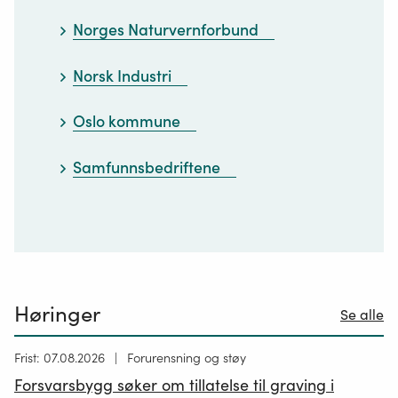
Norges Naturvernforbund
Norsk Industri
Oslo kommune
Samfunnsbedriftene
Høringer
Se alle
Høring
Frist: 07.08.2026
Forurensning og støy
publisert
Forsvarsbygg søker om tillatelse til graving i
26.06.2026