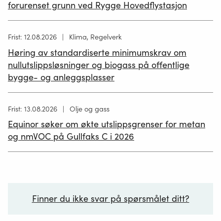
forurenset grunn ved Rygge Hovedflystasjon
Høring
Frist: 12.08.2026
Klima, Regelverk
publisert
Høring av standardiserte minimumskrav om
12.05.2026
nullutslippsløsninger og biogass på offentlige
bygge- og anleggsplasser
Høring
Frist: 13.08.2026
Olje og gass
publisert
Equinor søker om økte utslippsgrenser for metan
02.07.2026
og nmVOC på Gullfaks C i 2026
Finner du ikke svar på spørsmålet ditt?